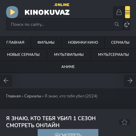
.ONLINE
KINOKUVAZ
ГЛАВНАЯ
ФИЛЬМЫ
НОВИНКИ КИНО
СЕРИАЛЫ
НОВЫЕ СЕРИАЛЫ
МУЛЬТФИЛЬМЫ
МУЛЬТСЕРИАЛЫ
АНИМЕ
Главная
»
Сериалы
» Я знаю, кто тебя убил (2024)
Я ЗНАЮ, КТО ТЕБЯ УБИЛ 1 СЕЗОН
7.6
СМОТРЕТЬ ОНЛАЙН
СМОТРЕТЬ