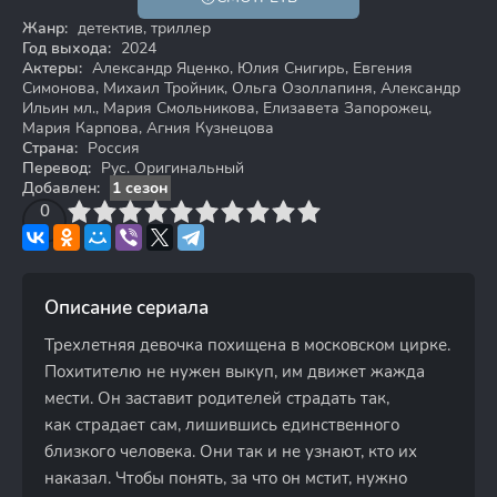
18+
Жанр:
детектив, триллер
Год выхода:
2024
Актеры:
Александр Яценко, Юлия Снигирь, Евгения
Симонова, Михаил Тройник, Ольга Озоллапиня, Александр
Ильин мл., Мария Смольникова, Елизавета Запорожец,
Мария Карпова, Агния Кузнецова
Страна:
Россия
Перевод:
Рус. Оригинальный
Добавлен:
1 сезон
3
4
0
5
6
7
8
9
10
Описание сериала
Трехлетняя девочка похищена в московском цирке.
Похитителю не нужен выкуп, им движет жажда
мести. Он заставит родителей страдать так,
как страдает сам, лишившись единственного
близкого человека. Они так и не узнают, кто их
наказал. Чтобы понять, за что он мстит, нужно