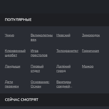
ПОПУЛЯРНЫЕ
Чукур
Великолепный
Невский
Зимородок
век
Клюквенный
Игра
Телохранители
Горничная
щербет
престолов
Ландыши
Первый
Далёкий
Мажор
отдел
город
Дети
Основание:
Вампиры
перемен
Осман
средней
полосы
СЕЙЧАС СМОТРЯТ