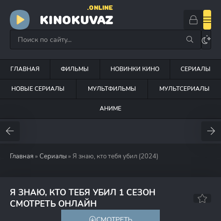
.ONLINE
KINOKUVAZ
ГЛАВНАЯ
ФИЛЬМЫ
НОВИНКИ КИНО
СЕРИАЛЫ
НОВЫЕ СЕРИАЛЫ
МУЛЬТФИЛЬМЫ
МУЛЬТСЕРИАЛЫ
АНИМЕ
Главная
»
Сериалы
» Я знаю, кто тебя убил (2024)
Я ЗНАЮ, КТО ТЕБЯ УБИЛ 1 СЕЗОН
7.6
СМОТРЕТЬ ОНЛАЙН
СМОТРЕТЬ