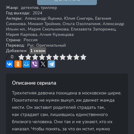
18+
Жанр:
детектив, триллер
Год выхода:
2024
Актеры:
Александр Яценко, Юлия Снигирь, Евгения
Симонова, Михаил Тройник, Ольга Озоллапиня, Александр
Ильин мл., Мария Смольникова, Елизавета Запорожец,
Мария Карпова, Агния Кузнецова
Страна:
Россия
Перевод:
Рус. Оригинальный
Добавлен:
1 сезон
3
4
0
5
6
7
8
9
10
Описание сериала
Трехлетняя девочка похищена в московском цирке.
Похитителю не нужен выкуп, им движет жажда
мести. Он заставит родителей страдать так,
как страдает сам, лишившись единственного
близкого человека. Они так и не узнают, кто их
наказал. Чтобы понять, за что он мстит, нужно