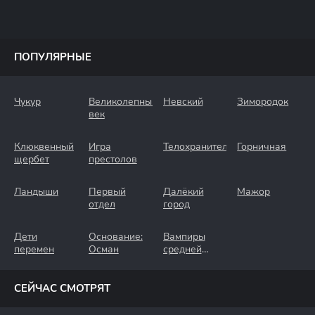
ПОПУЛЯРНЫЕ
Чукур
Великолепный
Невский
Зимородок
век
Клюквенный
Игра
Телохранители
Горничная
щербет
престолов
Ландыши
Первый
Далёкий
Мажор
отдел
город
Дети
Основание:
Вампиры
перемен
Осман
средней
полосы
СЕЙЧАС СМОТРЯТ