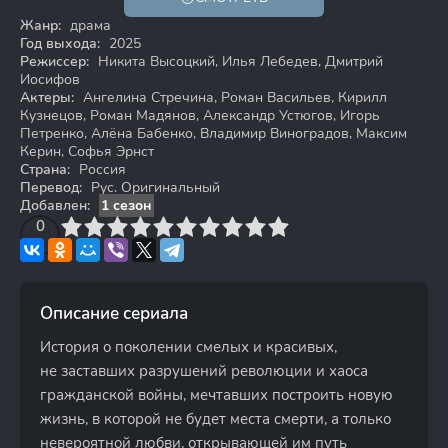
16+
Жанр:
драма
Год выхода:
2025
Режиссер:
Никита Высоцкий, Илья Лебедев, Дмитрий
Иосифов
Актеры:
Ангелина Стречина, Роман Васильев, Кирилл
Кузнецов, Роман Мадянов, Александр Устюгов, Игорь
Петренко, Алёна Бабенко, Владимир Виноградов, Максим
Керин, Софья Эрнст
Страна:
Россия
Перевод:
Рус. Оригинальный
Добавлен:
1 сезон
3
4
0
5
6
7
8
9
10
Описание сериала
История о поколении смелых и красивых,
не заставших разрушений революции и хаоса
гражданской войны, мечтавших построить новую
жизнь, в которой не будет места смерти, а только
невероятной любви, открывающей им путь