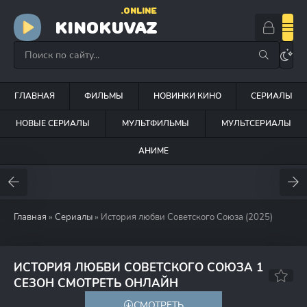
.ONLINE
KINOKUVAZ
ГЛАВНАЯ
ФИЛЬМЫ
НОВИНКИ КИНО
СЕРИАЛЫ
НОВЫЕ СЕРИАЛЫ
МУЛЬТФИЛЬМЫ
МУЛЬТСЕРИАЛЫ
АНИМЕ
Главная
»
Сериалы
» История любви Советского Союза (2025)
ИСТОРИЯ ЛЮБВИ СОВЕТСКОГО СОЮЗА 1
7.2
СЕЗОН СМОТРЕТЬ ОНЛАЙН
СМОТРЕТЬ