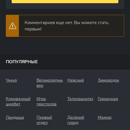
Комментариев еще нет. Вы можете стать
первым!
ПОПУЛЯРНЫЕ
Чукур
Великолепный
Невский
Зимородок
век
Клюквенный
Игра
Телохранители
Горничная
щербет
престолов
Ландыши
Первый
Далёкий
Мажор
отдел
город