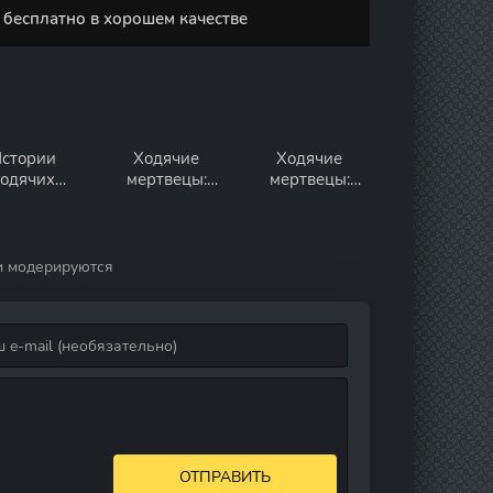
 бесплатно в хорошем качестве
стории
Ходячие
Ходячие
ходячих
мертвецы:
мертвецы:
ертвецов
Мертвый город
Дэрил Диксон
и модерируются
ОТПРАВИТЬ