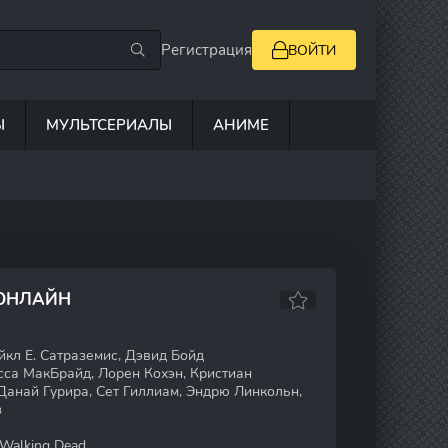
Регистрация
ВОЙТИ
Ы
МУЛЬТСЕРИАЛЫ
АНИМЕ
 ОНЛАЙН
йкл Е. Сатраземис, Дэвид Бойд
са МакБрайд, Лорен Кохэн, Кристиан
Данай Гурира, Сет Гиллиам, Эндрю Линкольн,
з
Walking Dead