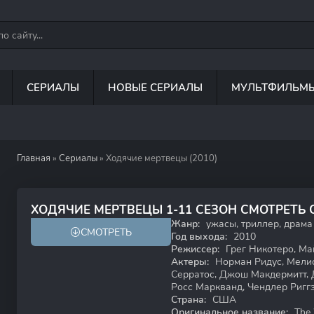
СЕРИАЛЫ
НОВЫЕ СЕРИАЛЫ
МУЛЬТФИЛЬМ
Главная
»
Сериалы
» Ходячие мертвецы (2010)
8.0
8.1
ХОДЯЧИЕ МЕРТВЕЦЫ 1-11 СЕЗОН СМОТРЕТЬ
Жанр:
ужасы, триллер, драма
СМОТРЕТЬ
18+
Год выхода:
2010
Режиссер:
Грег Никотеро, Ма
Актеры:
Норман Ридус, Мелис
Серратос, Джош Макдермитт, 
Росс Маркванд, Чендлер Ригг
Страна:
США
Оригинальное название:
The 