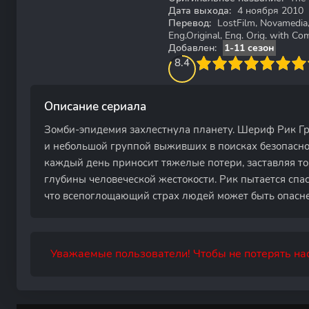
Дата выхода:
4 ноября 2010
Перевод:
LostFilm, Novamedia
Eng.Original, Eng. Orig. with C
Добавлен:
1-11 сезон
83.75
1
2
3
8.4
4
5
6
7
8
9
10
Описание сериала
Зомби-эпидемия захлестнула планету. Шериф Рик Гр
и небольшой группой выживших в поисках безопасног
каждый день приносит тяжелые потери, заставляя то
глубины человеческой жестокости. Рик пытается спас
что всепоглощающий страх людей может быть опасне
Уважаемые пользователи! Чтобы не потерять нас