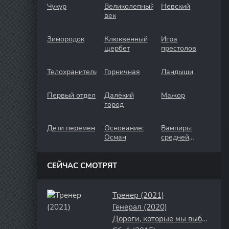
Чукур
Великолепный
Невский
век
Зимородок
Клюквенный
Игра
щербет
престолов
Телохранители
Горничная
Ландыши
Первый отдел
Далёкий
Мажор
город
Дети перемен
Основание:
Вампиры
Осман
средней
полосы
СЕЙЧАС СМОТРЯТ
Тренер (2021)
Генерал (2020)
Дороги, которые мы выбираем (2001)