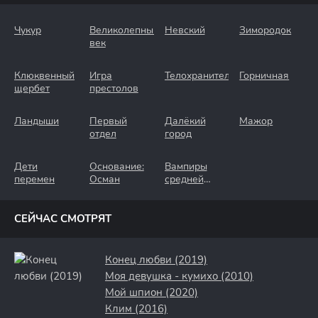
Чукур
Великолепный
Невский
Зимородок
век
Клюквенный
Игра
Телохранители
Горничная
щербет
престолов
Ландыши
Первый
Далёкий
Мажор
отдел
город
Дети
Основание:
Вампиры
перемен
Осман
средней
полосы
СЕЙЧАС СМОТРЯТ
Конец любви (2019)
Моя девушка - кумихо (2010)
Мой шпион (2020)
Клим (2016)