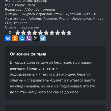
Жанр:
детектив, триллер
Год выхода:
2024
Режиссер:
Айбек Бектемиров
Актеры:
Омурбек Израилов, Атай Омурбеков, Бегайым
Асанакунова, Табалды Актанов, Руслан Орозакунов, Анара
Сыдыгалиева
Страна:
Кыргызстан
3
4
0
5
6
7
8
9
10
Описание фильма
В городе одна за другой бесследно пропадают
девушки. Предполагаемый
подозреваемый - таксист. За это дело берётся
опытный следователь Адилет и пытается выйти
на след маньяка, но он и не подозревает, что это
дело отнимет у него всё самое дорогое.