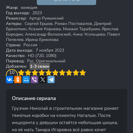
18+
HD
Жанр:
комедия
Год выхода:
2023
Режиссер:
Артур Румынский
Актеры:
Сергей Ершов, Роман Постовалов, Дмитрий
Брекоткин, Ксения Корнева, Михаил Тарабукин, Ярослав
Бородин, Александр Волхонский, Анна Усольцева, Павел
Пепелев, Ирина Ермолова
Страна:
Россия
Дата выхода:
7 ноября 2023
Качество:
HD (720, 1080)
Перевод:
Рус. Оригинальный
Добавлен:
1-3 сезон
3
4
10
5
6
7
8
9
10
Описание сериала
Грузчик Николай в строительном магазине роняет
тяжёлые коробки на клиентку Наталью. После
инцидента у девушки остаётся небольшая шишка,
но её мать Тамара Игоревна всё равно хочет