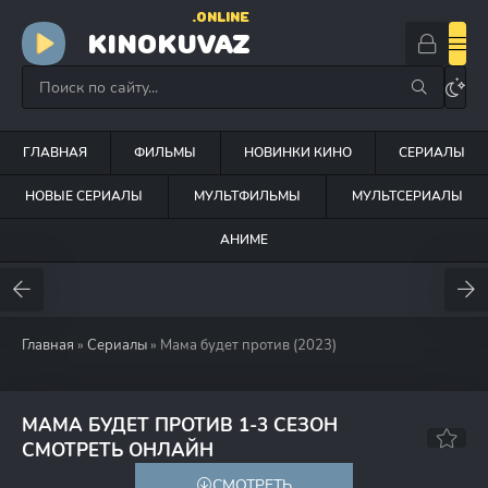
.ONLINE
KINOKUVAZ
ГЛАВНАЯ
ФИЛЬМЫ
НОВИНКИ КИНО
СЕРИАЛЫ
НОВЫЕ СЕРИАЛЫ
МУЛЬТФИЛЬМЫ
МУЛЬТСЕРИАЛЫ
АНИМЕ
Главная
»
Сериалы
» Мама будет против (2023)
МАМА БУДЕТ ПРОТИВ 1-3 СЕЗОН
7.8
4.5
СМОТРЕТЬ ОНЛАЙН
СМОТРЕТЬ