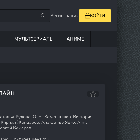
Регистрация
ВОЙТИ
Ы
МУЛЬТСЕРИАЛЫ
АНИМЕ
НЛАЙН
талья Рудова, Олег Каменщиков, Виктория
 Кирилл Жандаров, Александр Яцко, Анна
Сергей Комаров
Рус. Ориг. (без цензуры)