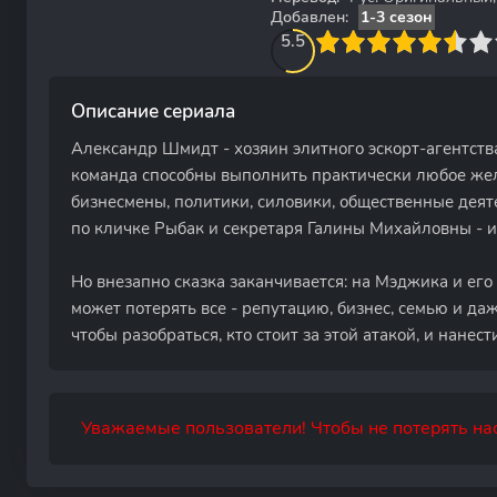
Добавлен:
1-3 сезон
55
1
2
3
5.5
4
5
6
7
8
9
10
Описание сериала
Александр Шмидт - хозяин элитного эскорт-агентства
команда способны выполнить практически любое же
бизнесмены, политики, силовики, общественные деят
по кличке Рыбак и секретаря Галины Михайловны - 
Но внезапно сказка заканчивается: на Мэджика и его 
может потерять все - репутацию, бизнес, семью и даж
чтобы разобраться, кто стоит за этой атакой, и нанес
Уважаемые пользователи! Чтобы не потерять нас