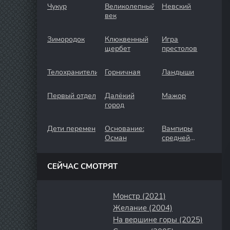
Чукур
Великолепный
Невский
век
Зимородок
Клюквенный
Игра
щербет
престолов
Телохранители
Горничная
Ландыши
Первый отдел
Далёкий
Мажор
город
Дети перемен
Основание:
Вампиры
Осман
средней
полосы
СЕЙЧАС СМОТРЯТ
Монстр (2021)
Желание (2004)
На вершине горы (2025)