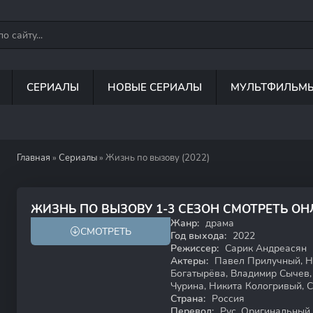
СЕРИАЛЫ
НОВЫЕ СЕРИАЛЫ
МУЛЬТФИЛЬМ
Главная
»
Сериалы
» Жизнь по вызову (2022)
7.0
ЖИЗНЬ ПО ВЫЗОВУ 1-3 СЕЗОН СМОТРЕТЬ О
Жанр:
драма
СМОТРЕТЬ
18+
Год выхода:
2022
Режиссер:
Сарик Андреасян
Актеры:
Павел Прилучный, На
Богатырёва, Владимир Сычев,
Чурина, Никита Кологривый, 
Страна:
Россия
Перевод:
Рус. Оригинальный, 