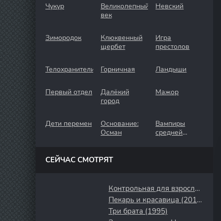
Чукур
Великолепный
Невский
век
Зимородок
Клюквенный
Игра
щербет
престолов
Телохранители
Горничная
Ландыши
Первый отдел
Далёкий
Мажор
город
Дети перемен
Основание:
Вампиры
Осман
средней
полосы
СЕЙЧАС СМОТРЯТ
Контрольная для взрослых (2024)
Пекарь и красавица (2018)
Три брата (1995)