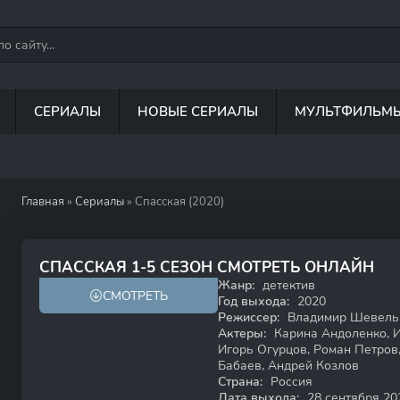
СЕРИАЛЫ
НОВЫЕ СЕРИАЛЫ
МУЛЬТФИЛЬМ
Главная
»
Сериалы
» Спасская (2020)
6.6
СПАССКАЯ 1-5 СЕЗОН СМОТРЕТЬ ОНЛАЙН
Жанр:
детектив
СМОТРЕТЬ
12+
Год выхода:
2020
Режиссер:
Владимир Шевельк
Актеры:
Карина Андоленко, И
Игорь Огурцов, Роман Петров
Бабаев, Андрей Козлов
Страна:
Россия
Дата выхода:
28 сентября 20