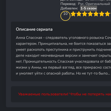
Перевод:
Рус. Оригинальный
Добавлен:
1-5 сезон
100
1
2
3
4
10
5
6
7
8
9
10
Описание сериала
Анна Спасская - следователь уголовного розыска Со
характером. Принципиальна, не боится показаться за
умеет расколоть преступника и приструнить подчине
деле находит неочевидные версии и замечает скрыт
нет. Проницательность Спасская унаследовала от ба
жизни у Анны, на первый взгляд, все прекрасно: сос
и умоляет уйти с опасной работы. Но не тут-то было…
Уважаемые пользователи! Чтобы не потерять нас