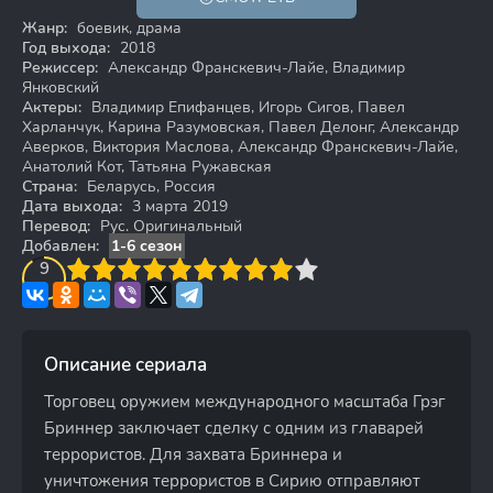
12+
Жанр:
боевик, драма
Год выхода:
2018
Режиссер:
Александр Франскевич-Лайе, Владимир
Янковский
Актеры:
Владимир Епифанцев, Игорь Сигов, Павел
Харланчук, Карина Разумовская, Павел Делонг, Александр
Аверков, Виктория Маслова, Александр Франскевич-Лайе,
Анатолий Кот, Татьяна Ружавская
Страна:
Беларусь, Россия
Дата выхода:
3 марта 2019
Перевод:
Рус. Оригинальный
Добавлен:
1-6 сезон
3
4
9
5
6
7
8
9
10
Описание сериала
Торговец оружием международного масштаба Грэг
Бриннер заключает сделку с одним из главарей
террористов. Для захвата Бриннера и
уничтожения террористов в Сирию отправляют