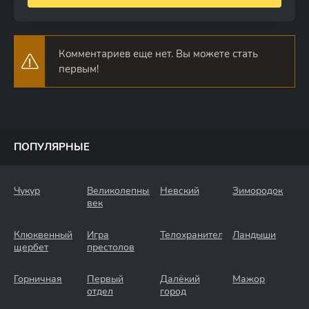
Комментариев еще нет. Вы можете стать
первым!
ПОПУЛЯРНЫЕ
Чукур
Великолепный
Невский
Зимородок
век
Клюквенный
Игра
Телохранители
Ландыши
щербет
престолов
Горничная
Первый
Далёкий
Мажор
отдел
город