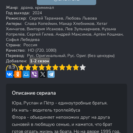
18+
HD
Жанр:
драма, криминал
Год выхода:
2024
Режиссер:
Сергей Тарамаев, Любовь Львова
Актеры:
Слава Копейкин, Макар Хлебников, Хетаг
Хинчагов, Виктория Исакова, Лев Зулькарнаев, Кузьма
Котрелёв, Сергей Гилев, Андрей Максимов, Артём Кошман,
Софья Лебедева
Страна:
Россия
Качество:
HD (720, 1080)
Перевод:
Рус. Оригинальный, Рус. Ориг. (без цензуры)
Добавлен:
1-2 сезон
3
8.9
4
5
6
7
8
9
10
Описание сериала
Юра, Руслан и Пётр - единоутробные братья.
Их мать - водитель троллейбуса
Флора - объединяет непохожих друг на друга
сыновей в любящую семью, и кажется, что брат
готов отдать жизнь за брата. Но на дворе 1995 год,