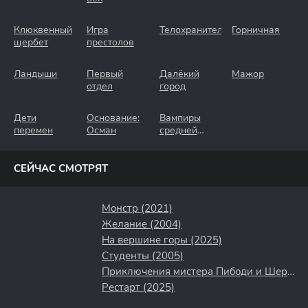
Клюквенный
Игра
Телохранители
Горничная
щербет
престолов
Ландыши
Первый
Далёкий
Мажор
отдел
город
Дети
Основание:
Вампиры
перемен
Осман
средней
полосы
СЕЙЧАС СМОТРЯТ
Монстр (2021)
Желание (2004)
На вершине горы (2025)
Студенты (2005)
Приключения мистера Пибоди и Шермана (2014)
Рестарт (2025)