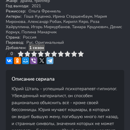
Жанр:
драма, триллер
Год выхода:
2021
Режиссер:
Ольга Френкель
Актеры:
Гоша Куценко, Ирина Старшенбаум, Мария
Миронова, Александр Робак, Кирилл Кяро, Роза
Хайруллина, Игорь Миркурбанов, Тамара Крцунович, Денис
Корнух, Полина Макарчик
Страна:
Россия
Перевод:
Рус. Оригинальный
Добавлен:
1 сезон
3
4
0
5
6
7
8
9
10
Описание сериала
Юрий Шталь - успешный психотерапевт-гипнолог.
Убежденный материалист, он способен
рационально объяснить всё - кроме своей
бессонницы. Юрия мучают кошмары, в которых
он видит бывшую жену, погибшую много лет назад,
и странные символы, значения которых не может