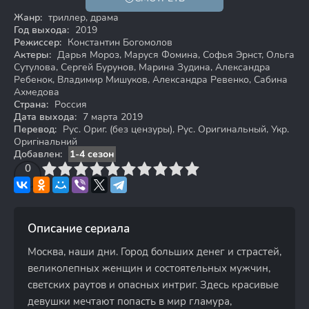
18+
Жанр:
триллер, драма
Год выхода:
2019
Режиссер:
Константин Богомолов
Актеры:
Дарья Мороз, Маруся Фомина, Софья Эрнст, Ольга
Сутулова, Сергей Бурунов, Марина Зудина, Александра
Ребенок, Владимир Мишуков, Александра Ревенко, Сабина
Ахмедова
Страна:
Россия
Дата выхода:
7 марта 2019
Перевод:
Рус. Ориг. (без цензуры), Рус. Оригинальный, Укр.
Оригінальний
Добавлен:
1-4 сезон
3
4
0
5
6
7
8
9
10
Описание сериала
Москва, наши дни. Город больших денег и страстей,
великолепных женщин и состоятельных мужчин,
светских раутов и опасных интриг. Здесь красивые
девушки мечтают попасть в мир гламура,