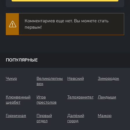
Комментариев еще нет. Вы можете стать
первым!
ПОПУЛЯРНЫЕ
Чукур
Великолепный
Невский
Зимородок
век
Клюквенный
Игра
Телохранители
Ландыши
щербет
престолов
Горничная
Первый
Далёкий
Мажор
отдел
город