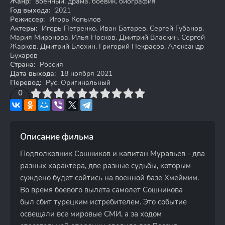
Жанр:
военный, драма, боевик, биография
Год выхода:
2021
Режиссер:
Игорь Копылов
Актеры:
Игорь Петренко, Иван Батарев, Сергей Губанов,
Мария Миронова, Илья Носков, Дмитрий Власкин, Сергей
Жарков, Дмитрий Блохин, Григорий Некрасов, Александр
Бухаров
Страна:
Россия
Дата выхода:
18 ноября 2021
Перевод:
Рус. Оригинальный
3
4
0
5
6
7
8
9
10
Описание фильма
Подполковник Сошников и капитан Муравьев - два
разных характера, две разные судьбы, которым
суждено будет сойтись на военной базе Хмеймим.
Во время боевого вылета самолет Сошникова
был сбит турецким истребителем. Это событие
освещали все мировые СМИ, а за ходом