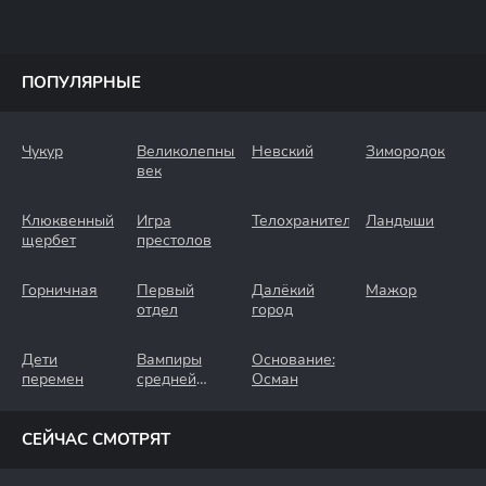
ПОПУЛЯРНЫЕ
Чукур
Великолепный
Невский
Зимородок
век
Клюквенный
Игра
Телохранители
Ландыши
щербет
престолов
Горничная
Первый
Далёкий
Мажор
отдел
город
Дети
Вампиры
Основание:
перемен
средней
Осман
полосы
СЕЙЧАС СМОТРЯТ