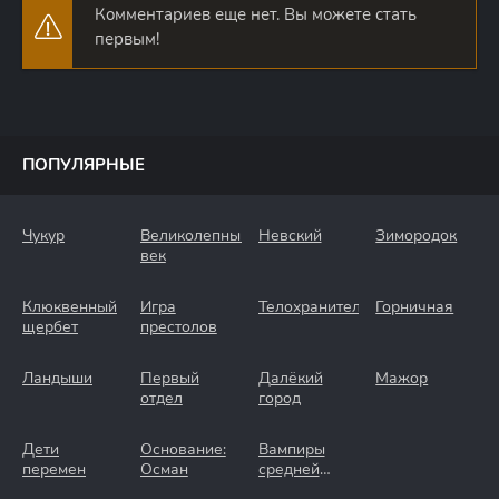
Комментариев еще нет. Вы можете стать
первым!
ПОПУЛЯРНЫЕ
Чукур
Великолепный
Невский
Зимородок
век
Клюквенный
Игра
Телохранители
Горничная
щербет
престолов
Ландыши
Первый
Далёкий
Мажор
отдел
город
Дети
Основание:
Вампиры
перемен
Осман
средней
полосы