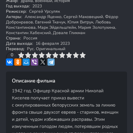
Жанр:
драма, военный, история
Год выхода:
2023
Режиссер:
Сергей Урсуляк
Актеры:
Александр Яценко, Сергей Маковецкий, Фёдор
Добронравов, Евгений Ткачук, Юлия Витрук, Любовь
Константинова, Марк Эйдельштейн, Мария Золотухина,
Константин Хабенский, Довале Гликман
Страна:
Россия
Дата выхода:
16 февраля 2023
Перевод:
Рус. Оригинальный
3
4
0
5
6
7
8
9
10
Описание фильма
1942 год. Офицер Красной армии Николай
Киселев получает приказ вывести
с оккупированных белорусских земель за линию
фронта свыше двухсот евреев - стариков, женщин
и детей, чудом избежавших расправы. Этим
измученным голодом людям, потерявшим родных