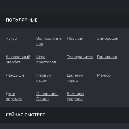
ПОПУЛЯРНЫЕ
Чукур
Великолепный
Невский
Зимородок
век
Клюквенный
Игра
Телохранители
Горничная
щербет
престолов
Ландыши
Первый
Далёкий
Мажор
отдел
город
Дети
Основание:
Вампиры
перемен
Осман
средней
полосы
СЕЙЧАС СМОТРЯТ