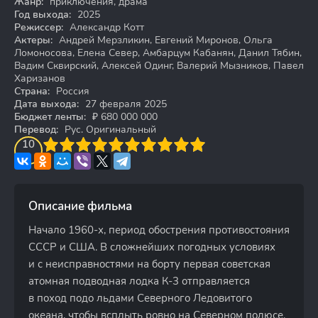
Жанр:
приключения, драма
Год выхода:
2025
Режиссер:
Александр Котт
Актеры:
Андрей Мерзликин, Евгений Миронов, Ольга
Ломоносова, Елена Север, Амбарцум Кабанян, Данил Тябин,
Вадим Сквирский, Алексей Одинг, Валерий Мызников, Павел
Харизанов
Страна:
Россия
Дата выхода:
27 февраля 2025
Бюджет ленты:
₽ 680 000 000
Перевод:
Рус. Оригинальный
3
4
10
5
6
7
8
9
10
Описание фильма
Начало 1960-х, период обострения противостояния
СССР и США. В сложнейших погодных условиях
и с неисправностями на борту первая советская
атомная подводная лодка К-3 отправляется
в поход подо льдами Северного Ледовитого
океана, чтобы всплыть ровно на Северном полюсе.