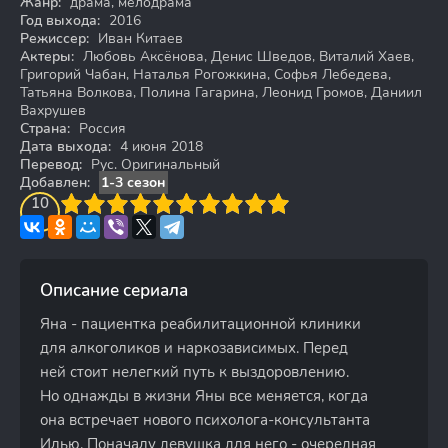
Жанр:
драма, мелодрама
Год выхода:
2016
Режиссер:
Иван Китаев
Актеры:
Любовь Аксёнова, Денис Шведов, Виталий Хаев,
Григорий Чабан, Наталья Рогожкина, Софья Лебедева,
Татьяна Волкова, Полина Гагарина, Леонид Громов, Даниил
Вахрушев
Страна:
Россия
Дата выхода:
4 июня 2018
Перевод:
Рус. Оригинальный
Добавлен:
1-3 сезон
3
4
10
5
6
7
8
9
10
Описание сериала
Яна - пациентка реабилитационной клиники
для алкоголиков и наркозависимых. Перед
ней стоит нелегкий путь к выздоровлению.
Но однажды в жизни Яны все меняется, когда
она встречает нового психолога-консультанта
Илью. Поначалу девушка для него - очередная