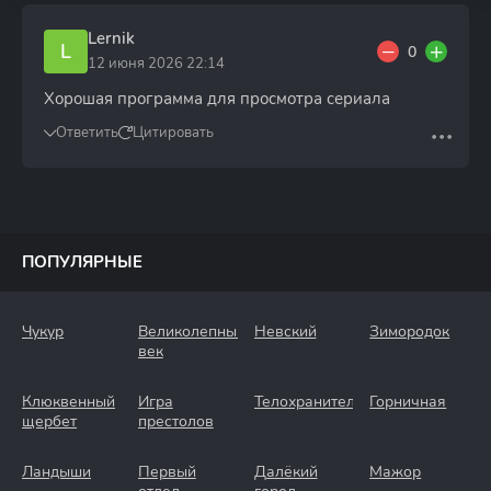
Lernik
L
0
12 июня 2026 22:14
Хорошая программа для просмотра сериала
Ответить
Цитировать
ПОПУЛЯРНЫЕ
Чукур
Великолепный
Невский
Зимородок
век
Клюквенный
Игра
Телохранители
Горничная
щербет
престолов
Ландыши
Первый
Далёкий
Мажор