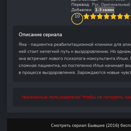
Перевод:
Рус. Оригинальный
Добавлен:
1-3 сезон
100
1
2
3
4
10
5
6
7
8
9
10
Описание сериала
Яна - пациентка реабилитационной клиники для алк
ней стоит нелегкий путь к выздоровлению. Но однаж
она встречает нового психолога-консультанта Илью.
сложная пациентка, но постепенно Илья начинает в
в процессе выздоровления. Зарождаются новые чувс
Уважаемые пользователи! Чтобы не потерять нас
Смотреть сериал Бывшие (2016) бесп