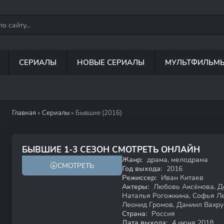
СЕРИАЛЫ
НОВЫЕ СЕРИАЛЫ
МУЛЬТФИЛЬМ
Главная
»
Сериалы
» Бывшие (2016)
7.7
7.1
БЫВШИЕ 1-3 СЕЗОН СМОТРЕТЬ ОНЛАЙН
Жанр:
драма, мелодрама
СМОТРЕТЬ
18+
Год выхода:
2016
Режиссер:
Иван Китаев
Актеры:
Любовь Аксёнова, Де
Наталья Рогожкина, Софья Ле
Леонид Громов, Даниил Вахр
Страна:
Россия
Дата выхода:
4 июня 2018