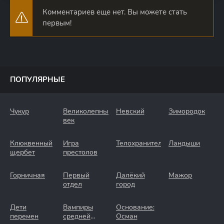
Комментариев еще нет. Вы можете стать
первым!
ПОПУЛЯРНЫЕ
Чукур
Великолепный
Невский
Зимородок
век
Клюквенный
Игра
Телохранители
Ландыши
щербет
престолов
Горничная
Первый
Далёкий
Мажор
отдел
город
Дети
Вампиры
Основание:
перемен
средней
Осман