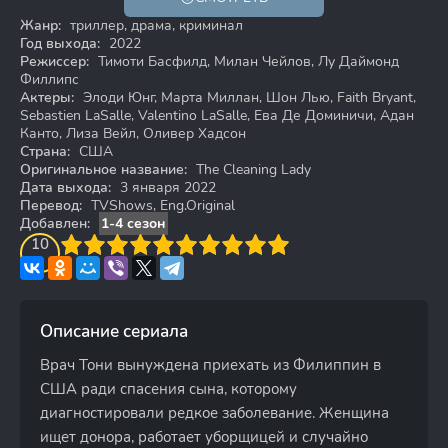
Жанр:
триллер, драма, криминал
Год выхода:
2022
Режиссер:
Тимоти Басфилд, Милан Чейлов, Лу Даймонд
Филлипс
Актеры:
Элоди Юнг, Марта Миллан, Шон Лью, Faith Bryant,
Sebastien LaSalle, Valentino LaSalle, Ева Де Доминичи, Адан
Канто, Лиза Вейл, Оливер Хадсон
Страна:
США
Оригинальное название:
The Cleaning Lady
Дата выхода:
3 января 2022
Перевод:
TVShows, Eng.Original
Добавлен:
1-4 сезон
3
4
10
5
6
7
8
9
10
Описание сериала
Врач Тони вынуждена приехать из Филиппин в
США ради спасения сына, которому
диагностировали редкое заболевание. Женщина
ищет донора, работает уборщицей и случайно