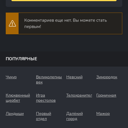
Комментариев еще нет. Вы можете стать
первым!
ПОПУЛЯРНЫЕ
Чукур
Великолепный
Невский
Зимородок
век
Клюквенный
Игра
Телохранители
Горничная
щербет
престолов
Ландыши
Первый
Далёкий
Мажор
отдел
город