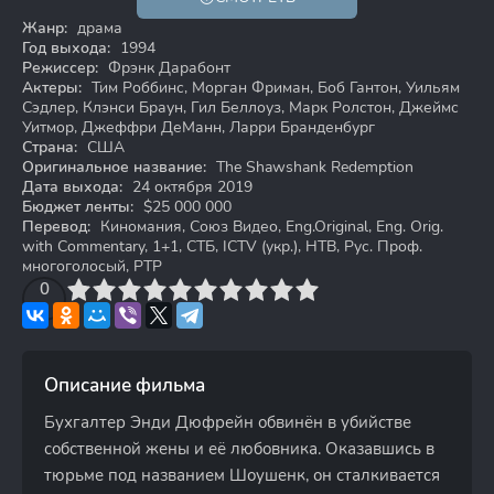
18+
Жанр:
драма
Год выхода:
1994
Режиссер:
Фрэнк Дарабонт
Актеры:
Тим Роббинс, Морган Фриман, Боб Гантон, Уильям
Сэдлер, Клэнси Браун, Гил Беллоуз, Марк Ролстон, Джеймс
Уитмор, Джеффри ДеМанн, Ларри Бранденбург
Страна:
США
Оригинальное название:
The Shawshank Redemption
Дата выхода:
24 октября 2019
Бюджет ленты:
$25 000 000
Перевод:
Киномания, Союз Видео, Eng.Original, Eng. Orig.
with Commentary, 1+1, СТБ, ICTV (укр.), НТВ, Рус. Проф.
многоголосый, РТР
3
4
0
5
6
7
8
9
10
Описание фильма
Бухгалтер Энди Дюфрейн обвинён в убийстве
собственной жены и её любовника. Оказавшись в
тюрьме под названием Шоушенк, он сталкивается