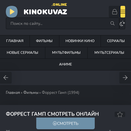
.ONLINE
KINOKUVAZ
ГЛАВНАЯ
ФИЛЬМЫ
НОВИНКИ КИНО
СЕРИАЛЫ
НОВЫЕ СЕРИАЛЫ
МУЛЬТФИЛЬМЫ
МУЛЬТСЕРИАЛЫ
АНИМЕ
Главная
»
Фильмы
» Форрест Гамп (1994)
8.9
8.8
ФОРРЕСТ ГАМП СМОТРЕТЬ ОНЛАЙН
СМОТРЕТЬ
18+