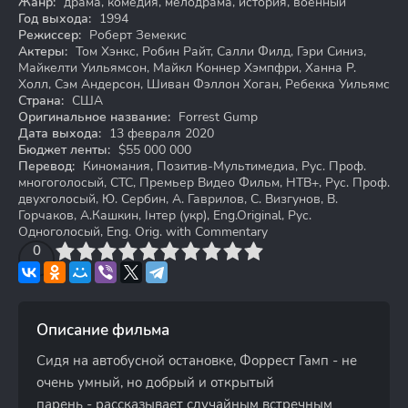
Жанр:
драма, комедия, мелодрама, история, военный
Год выхода:
1994
Режиссер:
Роберт Земекис
Актеры:
Том Хэнкс, Робин Райт, Салли Филд, Гэри Синиз,
Майкелти Уильямсон, Майкл Коннер Хэмпфри, Ханна Р.
Холл, Сэм Андерсон, Шиван Фэллон Хоган, Ребекка Уильямс
Страна:
США
Оригинальное название:
Forrest Gump
Дата выхода:
13 февраля 2020
Бюджет ленты:
$55 000 000
Перевод:
Киномания, Позитив-Мультимедиа, Рус. Проф.
многоголосый, СТС, Премьер Видео Фильм, НТВ+, Рус. Проф.
двухголосый, Ю. Сербин, А. Гаврилов, C. Визгунов, В.
Горчаков, А.Кашкин, Інтер (укр), Eng.Original, Рус.
Одноголосый, Eng. Orig. with Commentary
3
4
0
5
6
7
8
9
10
Описание фильма
Сидя на автобусной остановке, Форрест Гамп - не
очень умный, но добрый и открытый
парень - рассказывает случайным встречным