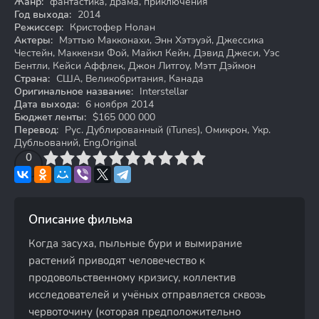
Жанр:
фантастика, драма, приключения
Год выхода:
2014
Режиссер:
Кристофер Нолан
Актеры:
Мэттью Макконахи, Энн Хэтэуэй, Джессика
Честейн, Маккензи Фой, Майкл Кейн, Дэвид Джеси, Уэс
Бентли, Кейси Аффлек, Джон Литгоу, Мэтт Дэймон
Страна:
США, Великобритания, Канада
Оригинальное название:
Interstellar
Дата выхода:
6 ноября 2014
Бюджет ленты:
$165 000 000
Перевод:
Рус. Дублированный (iTunes), Омикрон, Укр.
Дубльований, Eng.Original
3
4
0
5
6
7
8
9
10
Описание фильма
Когда засуха, пыльные бури и вымирание
растений приводят человечество к
продовольственному кризису, коллектив
исследователей и учёных отправляется сквозь
червоточину (которая предположительно