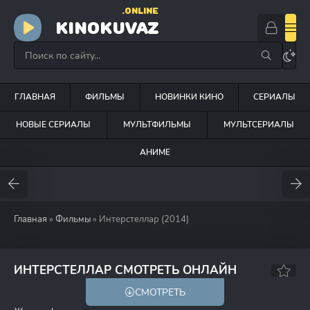
.ONLINE
KINOKUVAZ
ГЛАВНАЯ
ФИЛЬМЫ
НОВИНКИ КИНО
СЕРИАЛЫ
НОВЫЕ СЕРИАЛЫ
МУЛЬТФИЛЬМЫ
МУЛЬТСЕРИАЛЫ
АНИМЕ
Главная
»
Фильмы
» Интерстеллар (2014)
8.6
8.7
ИНТЕРСТЕЛЛАР СМОТРЕТЬ ОНЛАЙН
СМОТРЕТЬ
18+