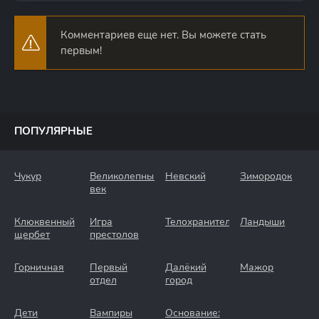
Комментариев еще нет. Вы можете стать
первым!
ПОПУЛЯРНЫЕ
Чукур
Великолепный
Невский
Зимородок
век
Клюквенный
Игра
Телохранители
Ландыши
щербет
престолов
Горничная
Первый
Далёкий
Мажор
отдел
город
Дети
Вампиры
Основание: