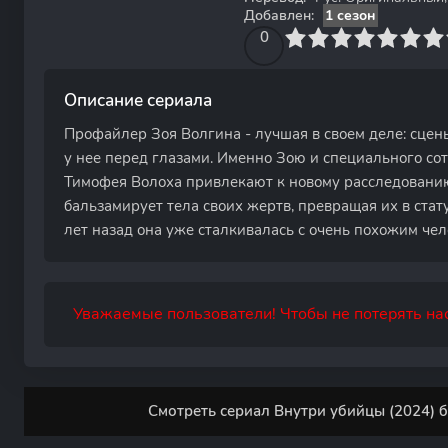
Добавлен:
1 сезон
0
1
2
3
4
0
5
6
7
8
9
10
Описание сериала
Профайлер Зоя Волгина - лучшая в своем деле: сце
у нее перед глазами. Именно Зою и специального со
Тимофея Волоха привлекают к новому расследованию
бальзамирует тела своих жертв, превращая их в стату
лет назад она уже сталкивалась с очень похожим чел
Уважаемые пользователи! Чтобы не потерять нас
Смотреть сериал Внутри убийцы (2024) б