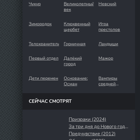
Чукур
Великолепный
Невский
век
Зимородок
Клюквенный
Игра
щербет
престолов
Телохранители
Горничная
Ландыши
Первый отдел
Далёкий
Мажор
город
Дети перемен
Основание:
Вампиры
Осман
средней
полосы
СЕЙЧАС СМОТРЯТ
Призраки (2024)
За три дня до Нового года (2022)
Предчувствие (2012)