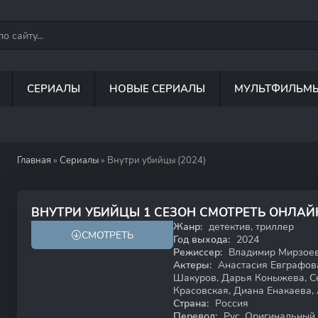
СЕРИАЛЫ
НОВЫЕ СЕРИАЛЫ
МУЛЬТФИЛЬМ
Главная
»
Сериалы
» Внутри убийцы (2024)
7.3
ВНУТРИ УБИЙЦЫ 1 СЕЗОН СМОТРЕТЬ ОНЛАЙ
Жанр:
детектив, триллер
СМОТРЕТЬ
18+
Год выхода:
2024
Режиссер:
Владимир Мирзое
Актеры:
Анастасия Евграфова
Шакуров, Дарья Коныжева, Се
Красовская, Диана Енакаева,
Страна:
Россия
Перевод:
Рус. Оригинальный, 