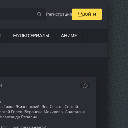
Регистрация
ВОЙТИ
Ы
МУЛЬТСЕРИАЛЫ
АНИМЕ
Н
в
, Тихон Жизневский, Яна Сексте, Сергей
ргей Гилев, Вероника Мохирева, Анастасия
 Александр Резалин
Рус. Ориг. (без цензуры)