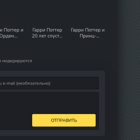
и Поттер и
Гарри Поттер
Гарри Поттер и
Орден
20 лет спустя:
Принц-
еникса
Возвращение в
полукровка
Хогвартс
и модерируются
ОТПРАВИТЬ