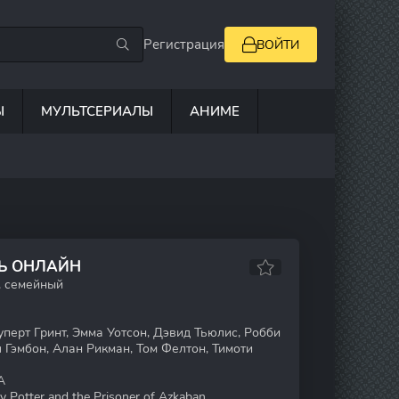
Регистрация
ВОЙТИ
Ы
МУЛЬТСЕРИАЛЫ
АНИМЕ
ТЬ ОНЛАЙН
, семейный
перт Гринт, Эмма Уотсон, Дэвид Тьюлис, Робби
 Гэмбон, Алан Рикман, Том Фелтон, Тимоти
А
y Potter and the Prisoner of Azkaban