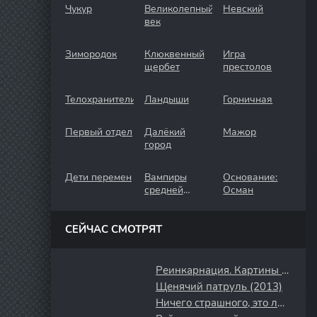
Чукур
Великолепный
Невский
век
Зимородок
Клюквенный
Игра
щербет
престолов
Телохранители
Ландыши
Горничная
Первый отдел
Далёкий
Мажор
город
Дети перемен
Вампиры
Основание:
средней
Осман
полосы
СЕЙЧАС СМОТРЯТ
Реинкарнация. Картины с того света (2022)
Щенячий патруль (2013)
Ничего страшного, это любовь (2014)