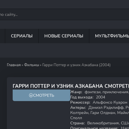
СЕРИАЛЫ
НОВЫЕ СЕРИАЛЫ
МУЛЬТФИЛЬМ
Главная
»
Фильмы
» Гарри Поттер и узник Азкабана (2004)
8.2
7.9
ГАРРИ ПОТТЕР И УЗНИК АЗКАБАНА СМОТРЕ
Жанр:
фэнтези, приключения
СМОТРЕТЬ
12+
Год выхода:
2004
Режиссер:
Альфонсо Куарон
Актеры:
Дэниэл Рэдклифф, Ру
Колтрейн, Гари Олдман, Майкл
Сполл
Страна:
Великобритания, СШ
Оригинальное название:
Harr