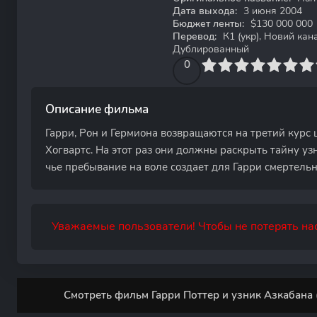
Дата выхода:
3 июня 2004
Бюджет ленты:
$130 000 000
Перевод:
К1 (укр), Новий канал
Дублированный
0
1
2
3
4
0
5
6
7
8
9
10
Описание фильма
Гарри, Рон и Гермиона возвращаются на третий курс
Хогвартс. На этот раз они должны раскрыть тайну уз
чье пребывание на воле создает для Гарри смертельн
Уважаемые пользователи! Чтобы не потерять нас
Смотреть фильм Гарри Поттер и узник Азкабана 