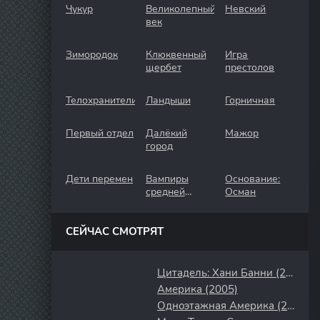
Чукур
Великолепный
Невский
век
Зимородок
Клюквенный
Игра
щербет
престолов
Телохранители
Ландыши
Горничная
Первый отдел
Далёкий
Мажор
город
Дети перемен
Вампиры
Основание:
средней
Осман
полосы
СЕЙЧАС СМОТРЯТ
Цитадель: Хани Банни (2024)
Америка (2005)
Одноэтажная Америка (2008)