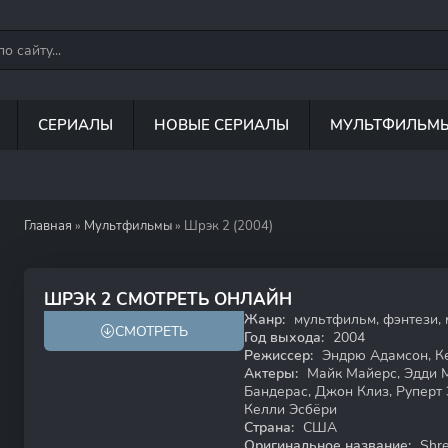
СЕРИАЛЫ
НОВЫЕ СЕРИАЛЫ
МУЛЬТФИЛЬМ
Главная
»
Мультфильмы
» Шрэк 2 (2004)
7.9
7.4
ШРЭК 2 СМОТРЕТЬ ОНЛАЙН
Жанр:
мультфильм, фэнтези, 
СМОТРЕТЬ
18+
Год выхода:
2004
Режиссер:
Эндрю Адамсон, Ке
Актеры:
Майк Майерс, Эдди М
Бандерас, Джон Клиз, Руперт
Келли Эсбёри
Страна:
США
Оригинальное название:
Shre