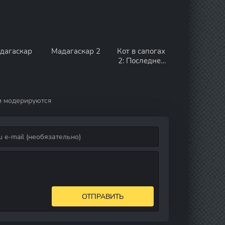
дагаскар
Мадагаскар 2
Кот в сапогах
2: Последнее
желание
и модерируются
ОТПРАВИТЬ