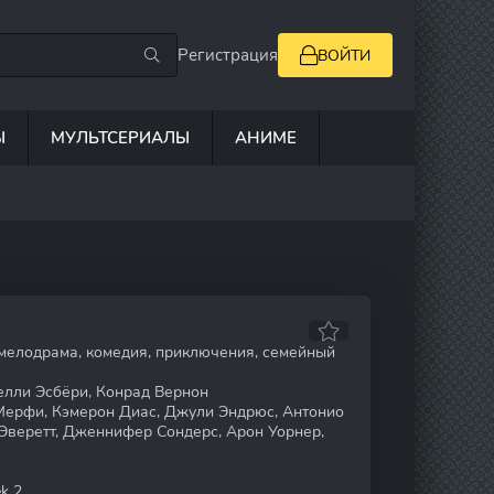
Регистрация
ВОЙТИ
Ы
МУЛЬТСЕРИАЛЫ
АНИМЕ
мелодрама, комедия, приключения, семейный
лли Эсбёри, Конрад Вернон
ерфи, Кэмерон Диас, Джули Эндрюс, Антонио
 Эверетт, Дженнифер Сондерс, Арон Уорнер,
k 2