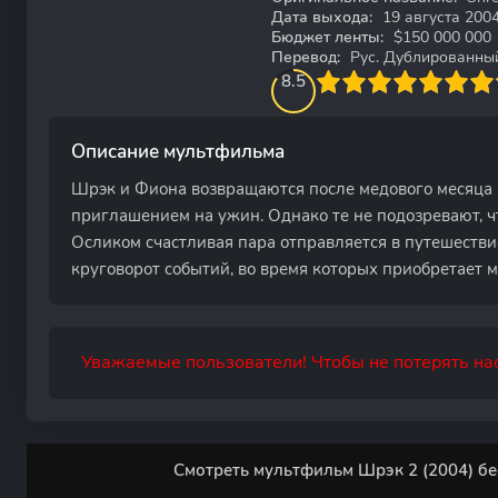
Дата выхода:
19 августа 200
Бюджет ленты:
$150 000 000
Перевод:
Рус. Дублированный,
85
1
2
3
8.5
4
5
6
7
8
9
10
Описание мультфильма
Шрэк и Фиона возвращаются после медового месяца 
приглашением на ужин. Однако те не подозревают, чт
Осликом счастливая пара отправляется в путешестви
круговорот событий, во время которых приобретает 
Уважаемые пользователи! Чтобы не потерять нас
Смотреть мультфильм Шрэк 2 (2004) бе