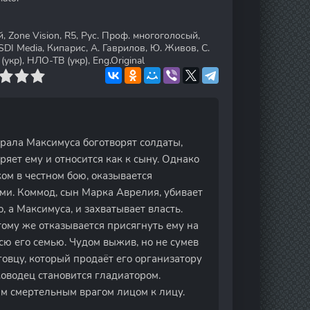
 Zone Vision, R5, Рус. Проф. многоголосый,
DI Media, Кипарис, А. Гаврилов, Ю. Живов, С.
укр), НЛО-ТВ (укр), Eng.Original
рала Максимуса боготворят солдаты,
яет ему и относится как к сыну. Однако
ом в честном бою, оказывается
и. Коммод, сын Марка Аврелия, убивает
, а Максимуса, и захватывает власть.
тому же отказывается присягнуть ему на
сю его семью. Чудом выжив, но не сумев
говцу, который продаёт его организатору
оводец становится гладиатором.
им смертельным врагом лицом к лицу.