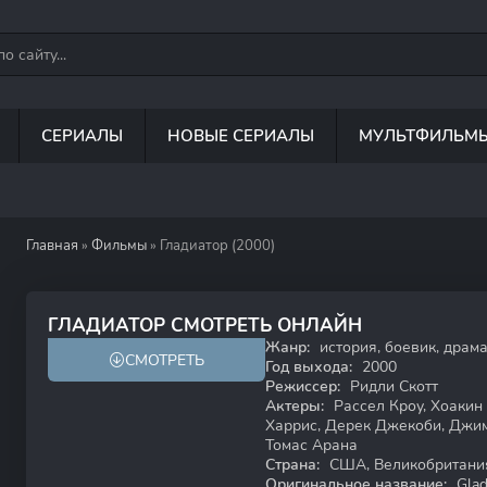
СЕРИАЛЫ
НОВЫЕ СЕРИАЛЫ
МУЛЬТФИЛЬМ
Главная
»
Фильмы
» Гладиатор (2000)
8.5
8.5
ГЛАДИАТОР СМОТРЕТЬ ОНЛАЙН
Жанр:
история, боевик, драм
СМОТРЕТЬ
18+
Год выхода:
2000
Режиссер:
Ридли Скотт
Актеры:
Рассел Кроу, Хоакин
Харрис, Дерек Джекоби, Джи
Томас Арана
Страна:
США, Великобритания
Оригинальное название:
Glad