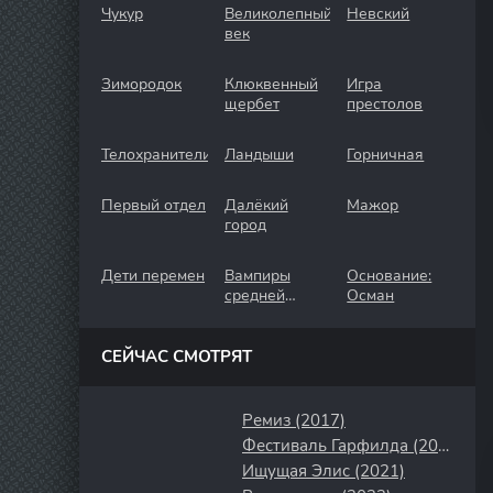
Чукур
Великолепный
Невский
век
Зимородок
Клюквенный
Игра
щербет
престолов
Телохранители
Ландыши
Горничная
Первый отдел
Далёкий
Мажор
город
Дети перемен
Вампиры
Основание:
средней
Осман
полосы
СЕЙЧАС СМОТРЯТ
Ремиз (2017)
Фестиваль Гарфилда (2008)
Ищущая Элис (2021)