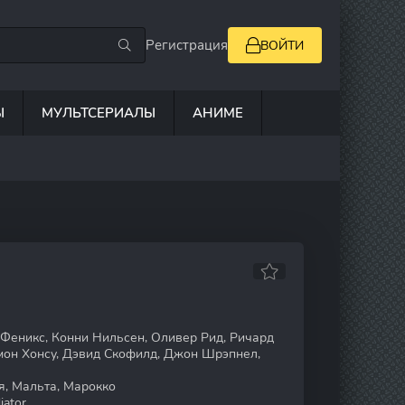
Регистрация
ВОЙТИ
Ы
МУЛЬТСЕРИАЛЫ
АНИМЕ
а
 Феникс, Конни Нильсен, Оливер Рид, Ричард
мон Хонсу, Дэвид Скофилд, Джон Шрэпнел,
, Мальта, Марокко
iator