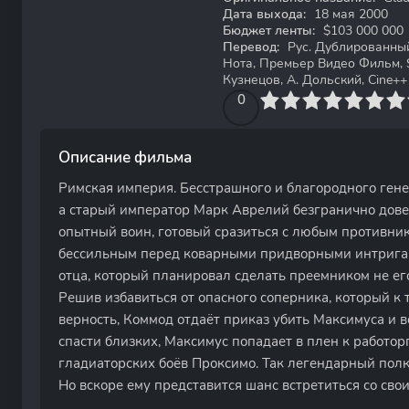
Дата выхода:
18 мая 2000
Бюджет ленты:
$103 000 000
Перевод:
Рус. Дублированный,
Нота, Премьер Видео Фильм, S
Кузнецов, А. Дольский, Cine++ (
0
1
2
3
4
0
5
6
7
8
9
10
Описание фильма
Римская империя. Бесстрашного и благородного гене
а старый император Марк Аврелий безгранично довер
опытный воин, готовый сразиться с любым противник
бессильным перед коварными придворными интригам
отца, который планировал сделать преемником не его
Решив избавиться от опасного соперника, который к 
верность, Коммод отдаёт приказ убить Максимуса и в
спасти близких, Максимус попадает в плен к работор
гладиаторских боёв Проксимо. Так легендарный полк
Но вскоре ему представится шанс встретиться со сво