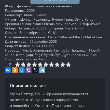
18+
Жанр:
фэнтези, приключения, семейный
Год выхода:
2005
Режиссер:
Майк Ньюэлл
Актеры:
Дэниэл Рэдклифф, Руперт Гринт, Эмма Уотсон,
Брендан Глисон, Алан Рикман, Майкл Гэмбон, Рэйф Файнс,
Роберт Паттинсон, Робби Колтрейн, Мэгги Смит
Страна:
Великобритания, США
Оригинальное название:
Harry Potter and the Goblet of Fire
Дата выхода:
22 декабря 2005
Бюджет ленты:
$150 000 000
Перевод:
Укр. Дубльований, Так Треба Продакшн, Новий
канал, Інтер (укр), Eng.Original, Рус. Дублированный, Рус.
Проф. двухголосый, Tycoon
3
4
0
5
6
7
8
9
10
Описание фильма
Гарри Поттер, Рон и Гермиона возвращаются
на четвёртый курс школы чародейства
и волшебства Хогвартс. При таинственных