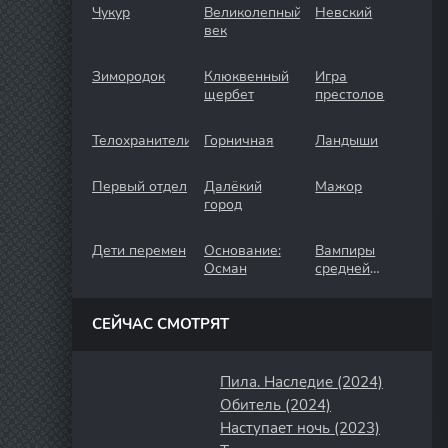
Чукур
Великолепный
Невский
век
Зимородок
Клюквенный
Игра
щербет
престолов
Телохранители
Горничная
Ландыши
Первый отдел
Далёкий
Мажор
город
Дети перемен
Основание:
Вампиры
Осман
средней
полосы
СЕЙЧАС СМОТРЯТ
Пила. Наследие (2024)
Обитель (2024)
Наступает ночь (2023)