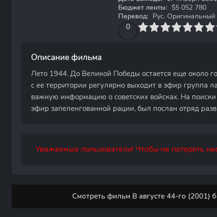
Бюджет ленты:
$5 052 780
Перевод:
Рус. Оригинальный
0
1
2
3
4
0
5
6
7
8
9
10
Описание фильма
Лето 1944. До Великой Победы остается еще около г
с ее территории регулярно выходит в эфир группа л
важную информацию о советских войсках. На поиски
эфир запеленгованной рации, был послан отряд раз
Уважаемые пользователи! Чтобы не потерять нас
Смотреть фильм В августе 44-го (2001) 