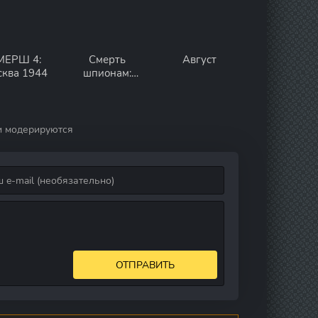
МЕРШ 4:
Смерть
Август
сква 1944
шпионам:
Лисья нора
и модерируются
ОТПРАВИТЬ