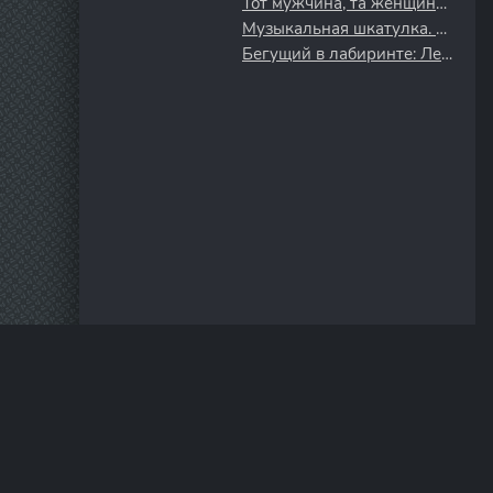
Тот мужчина, та женщина (2022)
Музыкальная шкатулка. Вудсток 99: Мир, любовь и ярость (2021)
Бегущий в лабиринте: Лекарство от смерти (2018)