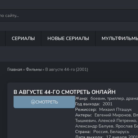
СЕРИАЛЫ
НОВЫЕ СЕРИАЛЫ
МУЛЬТФИЛЬМ
Главная
»
Фильмы
» В августе 44-го (2001)
8.3
7.3
В АВГУСТЕ 44-ГО СМОТРЕТЬ ОНЛАЙН
Жанр:
боевик, триллер, драма
СМОТРЕТЬ
18+
Год выхода:
2001
Режиссер:
Михаил Пташук
Актеры:
Евгений Миронов, Вл
Тышкевич, Алексей Петренко,
Александр Балуев, Ярослав Б
Страна:
Россия, Беларусь
Дата выхода:
17 января 2001