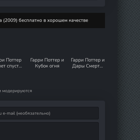
 (2009) бесплатно в хорошем качестве
ри Поттер
Гарри Поттер и
Гарри Поттер и
ет спустя:
Кубок огня
Дары Смерти:
вращение в
Часть II
огвартс
и модерируются