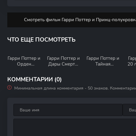
Смотреть фильм Гарри Поттер и Принц-полукровка
ЧТО ЕЩЕ ПОСМОТРЕТЬ
Гарри Поттер и
Гарри Поттер и
Гарри Поттер и
Гар
Орден
Дары Смерти:
Тайная
20 л
Феникса
Часть I
комната
Воз
Х
КОММЕНТАРИИ (0)
Минимальная длина комментария - 50 знаков. Комментари