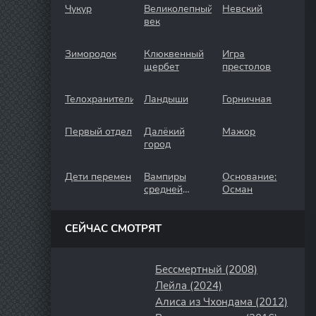
Чукур
Великолепный
Невский
век
Зимородок
Клюквенный
Игра
щербет
престолов
Телохранители
Ландыши
Горничная
Первый отдел
Далёкий
Мажор
город
Дети перемен
Вампиры
Основание:
средней
Осман
полосы
СЕЙЧАС СМОТРЯТ
Бессмертный (2008)
Лейла (2024)
Алиса из Чхондама (2012)