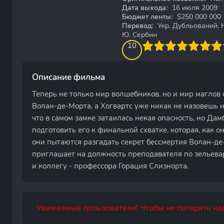
Дата выхода:
16 июля 2009
Бюджет ленты:
$250 000 000
Перевод:
Укр. Дубльований, Н
Ю. Сербин
100
1
2
3
4
10
5
6
7
8
9
10
Описание фильма
Теперь не только мир волшебников, но и мир маглов
Волан-де-Морта, а Хогвартс уже никак не назовешь
что в самом замке затаилась некая опасность, но Да
подготовить его к финальной схватке, которая, как он
они пытаются разгадать секрет бессмертия Волан-де
приглашает на должность преподавателя по зельева
и коллегу - профессора Горация Слизнорта.
Уважаемые пользователи! Чтобы не потерять нас