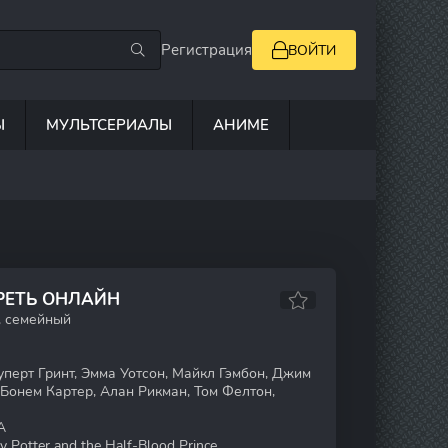
Регистрация
ВОЙТИ
Ы
МУЛЬТСЕРИАЛЫ
АНИМЕ
РЕТЬ ОНЛАЙН
, семейный
перт Гринт, Эмма Уотсон, Майкл Гэмбон, Джим
 Бонем Картер, Алан Рикман, Том Фелтон,
А
y Potter and the Half-Blood Prince