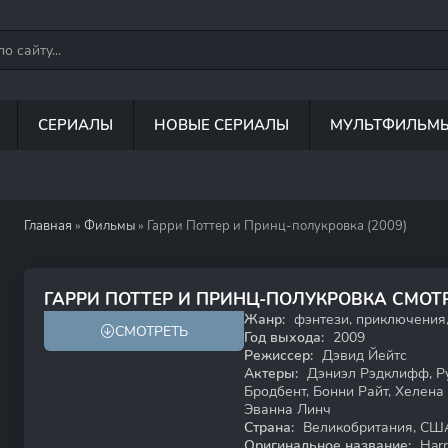
СЕРИАЛЫ
НОВЫЕ СЕРИАЛЫ
МУЛЬТФИЛЬМ
Главная
»
Фильмы
» Гарри Поттер и Принц-полукровка (2009)
7.8
7.6
ГАРРИ ПОТТЕР И ПРИНЦ-ПОЛУКРОВКА СМОТ
Жанр:
фэнтези, приключения
СМОТРЕТЬ
12+
Год выхода:
2009
Режиссер:
Дэвид Йейтс
Актеры:
Дэниэл Рэдклифф, Ру
Бродбент, Бонни Райт, Хелена
Эванна Линч
Страна:
Великобритания, СШ
Оригинальное название:
Harr