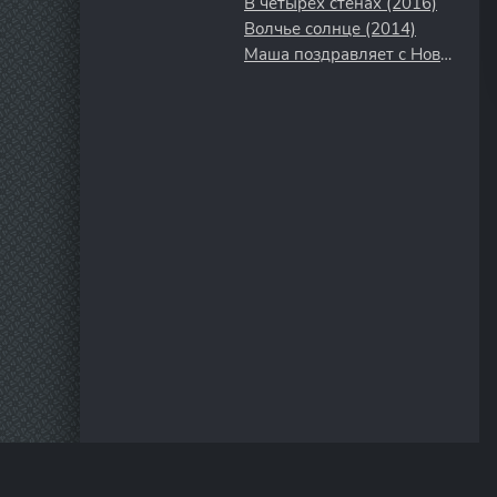
В четырех стенах (2016)
Волчье солнце (2014)
Маша поздравляет с Новым Годом и Рождеством (2017)