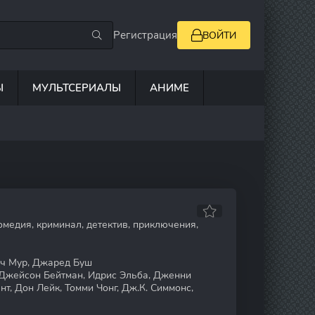
Регистрация
ВОЙТИ
Ы
МУЛЬТСЕРИАЛЫ
АНИМЕ
омедия, криминал, детектив, приключения,
ич Мур, Джаред Буш
Джейсон Бейтман, Идрис Эльба, Дженни
нт, Дон Лейк, Томми Чонг, Дж.К. Симмонс,