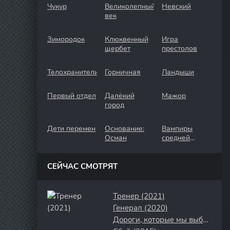
Чукур
Великолепный
Невский
век
Зимородок
Клюквенный
Игра
щербет
престолов
Телохранители
Горничная
Ландыши
Первый отдел
Далёкий
Мажор
город
Дети перемен
Основание:
Вампиры
Осман
средней
полосы
СЕЙЧАС СМОТРЯТ
Тренер (2021)
Генерал (2020)
Дороги, которые мы выбираем (2001)