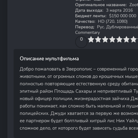
Оригинальное название:
Zoot
Дата выхода:
3 марта 2016
Бюджет ленты:
$150 000 000
Качество:
HD (720, 1080)
Перевод:
Рус. Дублированный, 
Commentary
0
1
2
3
4
0
5
6
7
8
9
10
Описание мультфильма
Добро пожаловать в Зверополис – современный гор
животными, от огромных слонов до крошечных мышек
полностью повторяющие естественную среду обитани
элитный район Площадь Сахары и неприветливый Тун
новый офицер полиции, жизнерадостная зайчиха Джу
работы понимает, как сложно быть маленькой и пуш
полицейских. Джуди хватается за первую же возможно
ее партнером будет болтливый хитрый лис Ник Уайл
сложное дело, от которого будет зависеть судьба все