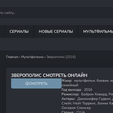
СЕРИАЛЫ
НОВЫЕ СЕРИАЛЫ
МУЛЬТФИЛЬМ
Главная
»
Мультфильмы
» Зверополис (2016)
8.3
80
ЗВЕРОПОЛИС СМОТРЕТЬ ОНЛАЙН
Жанр:
мультфильм, боевик, к
СМОТРЕТЬ
6+
HD
семейный
Год выхода:
2016
Режиссер:
Байрон Ховард, Р
Актеры:
Джиннифер Гудвин, 
Слейт, Нейт Торренс, Бонни Ха
Октавия Спенсер
Страна:
США