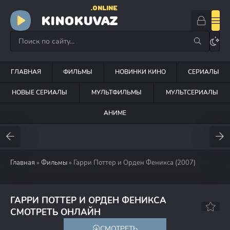
.ONLINE
KINOKUVAZ
ГЛАВНАЯ
ФИЛЬМЫ
НОВИНКИ КИНО
СЕРИАЛЫ
НОВЫЕ СЕРИАЛЫ
МУЛЬТФИЛЬМЫ
МУЛЬТСЕРИАЛЫ
АНИМЕ
Главная
»
Фильмы
» Гарри Поттер и Орден Феникса (2007)
ГАРРИ ПОТТЕР И ОРДЕН ФЕНИКСА
7.8
7.5
СМОТРЕТЬ ОНЛАЙН
СМОТРЕТЬ