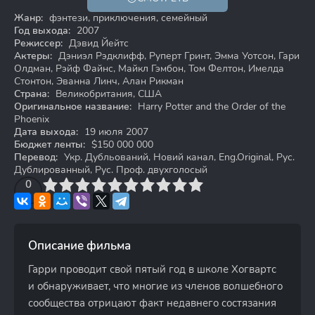
12+
Жанр:
фэнтези, приключения, семейный
Год выхода:
2007
Режиссер:
Дэвид Йейтс
Актеры:
Дэниэл Рэдклифф, Руперт Гринт, Эмма Уотсон, Гари
Олдман, Рэйф Файнс, Майкл Гэмбон, Том Фелтон, Имелда
Стонтон, Эванна Линч, Алан Рикман
Страна:
Великобритания, США
Оригинальное название:
Harry Potter and the Order of the
Phoenix
Дата выхода:
19 июля 2007
Бюджет ленты:
$150 000 000
Перевод:
Укр. Дубльований, Новий канал, Eng.Original, Рус.
Дублированный, Рус. Проф. двухголосый
3
4
0
5
6
7
8
9
10
Описание фильма
Гарри проводит свой пятый год в школе Хогвартс
и обнаруживает, что многие из членов волшебного
сообщества отрицают факт недавнего состязания