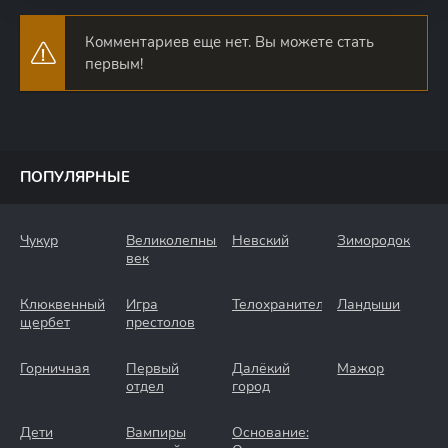
Комментариев еще нет. Вы можете стать
первым!
ПОПУЛЯРНЫЕ
Чукур
Великолепный
Невский
Зимородок
век
Клюквенный
Игра
Телохранители
Ландыши
щербет
престолов
Горничная
Первый
Далёкий
Мажор
отдел
город
Дети
Вампиры
Основание: