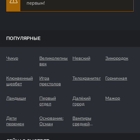
первым!
ПОПУЛЯРНЫЕ
Чукур
Великолепный
Невский
Зимородок
век
Клюквенный
Игра
Телохранители
Горничная
щербет
престолов
Ландыши
Первый
Далёкий
Мажор
отдел
город
Дети
Основание:
Вампиры
перемен
Осман
средней
полосы