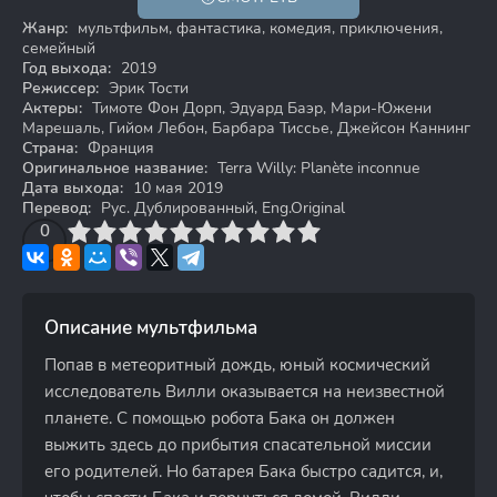
6+
Жанр:
мультфильм, фантастика, комедия, приключения,
семейный
Год выхода:
2019
Режиссер:
Эрик Тости
Актеры:
Тимоте Фон Дорп, Эдуард Баэр, Мари-Южени
Марешаль, Гийом Лебон, Барбара Тиссье, Джейсон Каннинг
Страна:
Франция
Оригинальное название:
Terra Willy: Planète inconnue
Дата выхода:
10 мая 2019
Перевод:
Рус. Дублированный, Eng.Original
3
4
0
5
6
7
8
9
10
Описание мультфильма
Попав в метеоритный дождь, юный космический
исследователь Вилли оказывается на неизвестной
планете. С помощью робота Бака он должен
выжить здесь до прибытия спасательной миссии
его родителей. Но батарея Бака быстро садится, и,