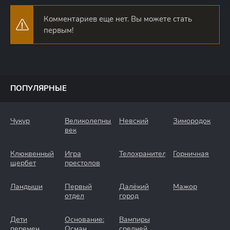
Комментариев еще нет. Вы можете стать
первым!
ПОПУЛЯРНЫЕ
Чукур
Великолепный
Невский
Зимородок
век
Клюквенный
Игра
Телохранители
Горничная
щербет
престолов
Ландыши
Первый
Далёкий
Мажор
отдел
город
Дети
Основание:
Вампиры
перемен
Осман
средней