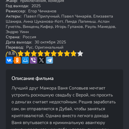
Жанр:
приключения, комедия
Год выхода:
2025
Режиссер:
Егор Чичканов
Актеры:
Павел Прилучный, Павел Чинарёв, Елизавета
Шакира, Анна Цуканова-Котт, Линда Лапиньш, Аслан
Гучетль, Винценц Кифер, Игорь Гулаков, Рауль Мамедов,
Эндрю Уинн
Страна:
Россия
Дата выхода:
30 октября 2025
Перевод:
Рус. Оригинальный
3
8.8
4
5
6
7
8
9
10
Описание фильма
Лучший друг Мажора Ваня Соловьев мечтает
устроить роскошную свадьбу с Верой, но просить
о деньгах считает недостойным. Решив заработать
сам, он отправляется в Дубай, чтобы заняться
криптовалютой. Однако вместо легкого дохода
Ваня впутывается в криминальную авантюру