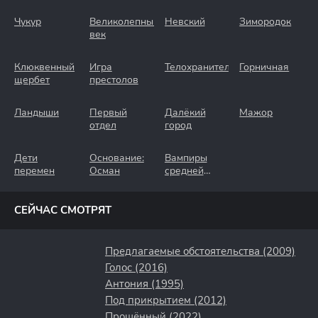
Чукур
Великолепный
Невский
Зимородок
век
Клюквенный
Игра
Телохранители
Горничная
щербет
престолов
Ландыши
Первый
Далёкий
Мажор
отдел
город
Дети
Основание:
Вампиры
перемен
Осман
средней
полосы
СЕЙЧАС СМОТРЯТ
Предлагаемые обстоятельства (2009)
Голос (2016)
Антония (1995)
Под прикрытием (2012)
Прощённый (2022)