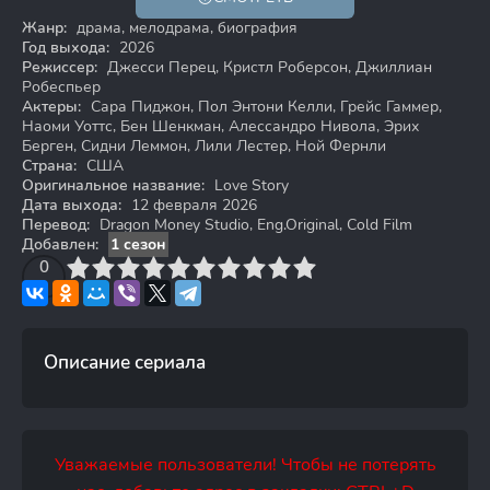
Жанр:
драма, мелодрама, биография
Год выхода:
2026
Режиссер:
Джесси Перец, Кристл Роберсон, Джиллиан
Робеспьер
Актеры:
Сара Пиджон, Пол Энтони Келли, Грейс Гаммер,
Наоми Уоттс, Бен Шенкман, Алессандро Нивола, Эрих
Берген, Сидни Леммон, Лили Лестер, Ной Фернли
Страна:
США
Оригинальное название:
Love Story
Дата выхода:
12 февраля 2026
Перевод:
Dragon Money Studio, Eng.Original, Cold Film
Добавлен:
1 сезон
3
4
0
5
6
7
8
9
10
Описание сериала
Уважаемые пользователи! Чтобы не потерять