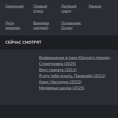
Горничная
Первый
Далёкий
Мажор
отдел
город
Дети
Вампиры
Основание:
перемен
средней
Осман
полосы
СЕЙЧАС СМОТРЯТ
Возвращение в парк Юрского периода (2025)
Стометровка (2025)
Вкус граната (2011)
Я иду тебя искать. Паранойя (2021)
Крик: Наследие (2022)
Медвежья шкура (2025)