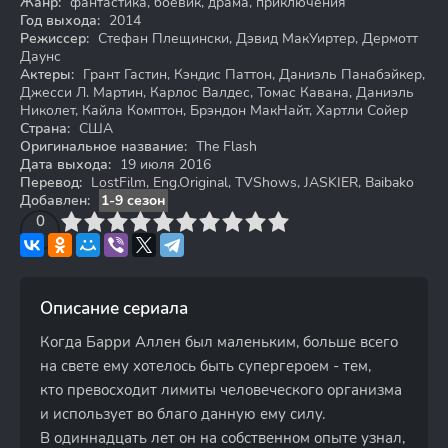
Жанр:
фантастика, боевик, драма, приключения
Год выхода:
2014
Режиссер:
Стефан Плещински, Дэвид МакУиртер, Дермотт
Даунс
Актеры:
Грант Гастин, Кэндис Паттон, Даниэль Панабэйкер,
Джесси Л. Мартин, Карлос Валдес, Томас Кавана, Даниэль
Николет, Кайла Комптон, Брэндон МакНайт, Хартли Сойер
Страна:
США
Оригинальное название:
The Flash
Дата выхода:
19 июля 2016
Перевод:
LostFilm, Eng.Original, TVShows, JASKIER, Baibako
Добавлен:
1-9 сезон
3
4
0
5
6
7
8
9
10
Описание сериала
Когда Барри Аллен был маленьким, больше всего
на свете ему хотелось быть супергероем - тем,
кто превосходит лимиты человеческого организма
и использует во благо данную ему силу.
В одиннадцать лет он на собственном опыте узнал,