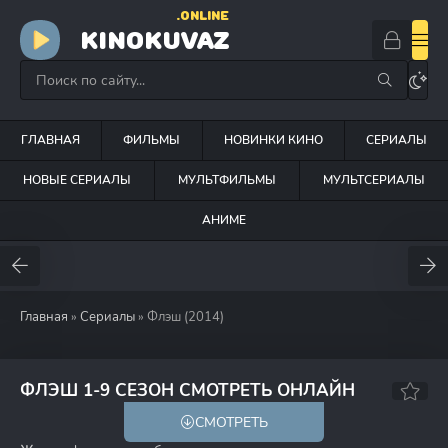
.ONLINE
KINOKUVAZ
ГЛАВНАЯ
ФИЛЬМЫ
НОВИНКИ КИНО
СЕРИАЛЫ
НОВЫЕ СЕРИАЛЫ
МУЛЬТФИЛЬМЫ
МУЛЬТСЕРИАЛЫ
АНИМЕ
Главная
»
Сериалы
» Флэш (2014)
7.4
7.5
ФЛЭШ 1-9 СЕЗОН СМОТРЕТЬ ОНЛАЙН
СМОТРЕТЬ
18+