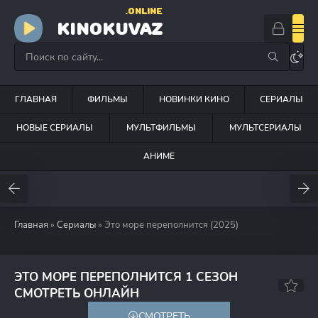
.ONLINE
KINOKUVAZ
ГЛАВНАЯ
ФИЛЬМЫ
НОВИНКИ КИНО
СЕРИАЛЫ
НОВЫЕ СЕРИАЛЫ
МУЛЬТФИЛЬМЫ
МУЛЬТСЕРИАЛЫ
АНИМЕ
Главная
»
Сериалы
» Это море переполнится (2025)
ЭТО МОРЕ ПЕРЕПОЛНИТСЯ 1 СЕЗОН
8.6
7.8
СМОТРЕТЬ ОНЛАЙН
СМОТРЕТЬ