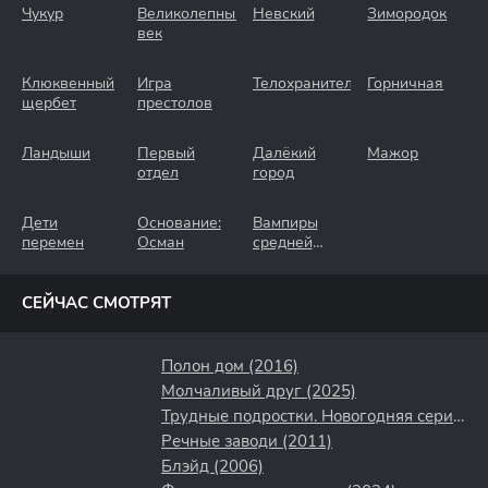
Чукур
Великолепный
Невский
Зимородок
век
Клюквенный
Игра
Телохранители
Горничная
щербет
престолов
Ландыши
Первый
Далёкий
Мажор
отдел
город
Дети
Основание:
Вампиры
перемен
Осман
средней
полосы
СЕЙЧАС СМОТРЯТ
Полон дом (2016)
Молчаливый друг (2025)
Трудные подростки. Новогодняя серия (2021)
Речные заводи (2011)
Блэйд (2006)