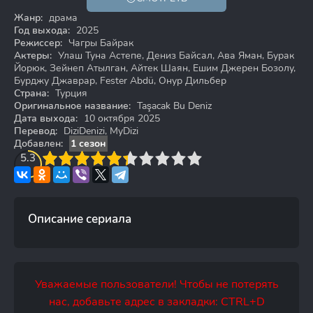
Жанр:
драма
Год выхода:
2025
Режиссер:
Чагры Байрак
Актеры:
Улаш Туна Астепе, Дениз Байсал, Ава Яман, Бурак
Йорюк, Зейнеп Атылган, Айтек Шаян, Ешим Джерен Бозолу,
Бурджу Джаврар, Fester Abdü, Онур Дильбер
Страна:
Турция
Оригинальное название:
Taşacak Bu Deniz
Дата выхода:
10 октября 2025
Перевод:
DiziDenizi, MyDizi
Добавлен:
1 сезон
3
5.3
4
5
6
7
8
9
10
Описание сериала
Уважаемые пользователи! Чтобы не потерять
нас, добавьте адрес в закладки: CTRL+D