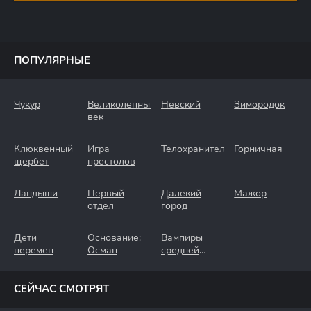
ПОПУЛЯРНЫЕ
Чукур
Великолепный
Невский
Зимородок
век
Клюквенный
Игра
Телохранители
Горничная
щербет
престолов
Ландыши
Первый
Далёкий
Мажор
отдел
город
Дети
Основание:
Вампиры
перемен
Осман
средней
полосы
СЕЙЧАС СМОТРЯТ