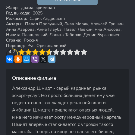
18+
Жанр:
драма, криминал
Год выхода:
2025
Режиссер:
Сарик Андреасян
Актеры:
Павел Прилучный, Лиза Моряк, Алексей Гришин,
Анна Азарова, Анна Глаубэ, Павел Лёвкин, Яна Аносова,
Никита Плащевский, Лолита Таборко, Денис Бургазлиев
Страна:
Россия
Перевод:
Рус. Оригинальный
3
4.7
4
5
6
7
8
9
10
Описание фильма
Александр Шмидт - серый кардинал рынка
эскорт-услуг. Но просто больших денег ему уже
недостаточно - он жаждет реальной власти.
Амбиции Шмидта привлекают опасных людей,
и на него начинает охоту международный картель.
Шмидт впервые сталкивается с угрозой такого
масштаба. Теперь на кону не только его бизнес,