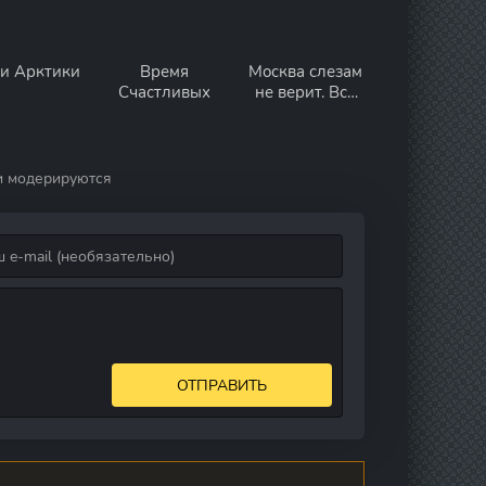
ои Арктики
Время
Москва слезам
Счастливых
не верит. Всё
только
начинается
и модерируются
ОТПРАВИТЬ