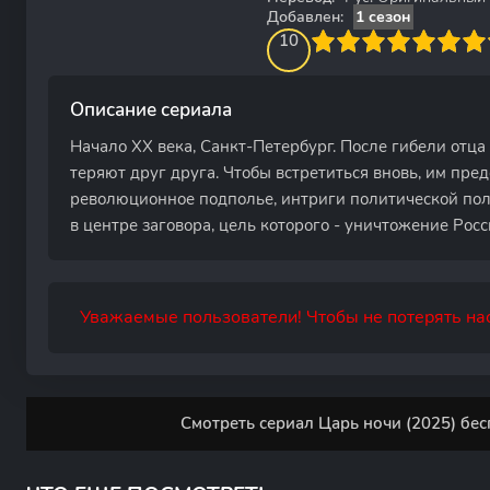
Добавлен:
1 сезон
100
1
2
3
4
10
5
6
7
8
9
10
Описание сериала
Начало XX века, Санкт-Петербург. После гибели отца 
теряют друг друга. Чтобы встретиться вновь, им пре
революционное подполье, интриги политической пол
в центре заговора, цель которого - уничтожение Рос
Уважаемые пользователи! Чтобы не потерять нас
Смотреть сериал Царь ночи (2025) бес