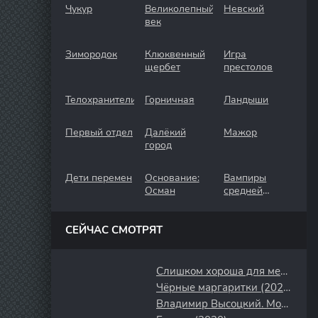
Чукур
Великолепный
Невский
век
Зимородок
Клюквенный
Игра
щербет
престолов
Телохранители
Горничная
Ландыши
Первый отдел
Далёкий
Мажор
город
Дети перемен
Основание:
Вампиры
Осман
средней
полосы
СЕЙЧАС СМОТРЯТ
Слишком хороша для меня (2014)
Чёрные маргаритки (2024)
Владимир Высоцкий. Монолог (1987)