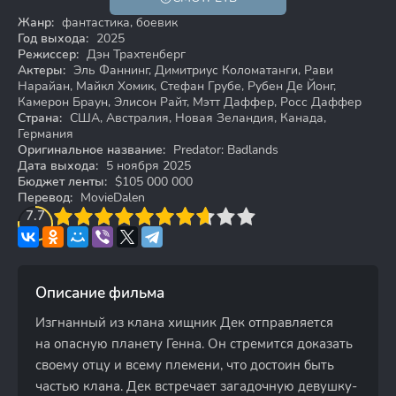
18+
Жанр:
фантастика, боевик
Год выхода:
2025
Режиссер:
Дэн Трахтенберг
Актеры:
Эль Фаннинг, Димитриус Коломатанги, Рави
Нарайан, Майкл Хомик, Стефан Грубе, Рубен Де Йонг,
Камерон Браун, Элисон Райт, Мэтт Даффер, Росс Даффер
Страна:
США, Австралия, Новая Зеландия, Канада,
Германия
Оригинальное название:
Predator: Badlands
Дата выхода:
5 ноября 2025
Бюджет ленты:
$105 000 000
Перевод:
MovieDalen
3
7.7
4
5
6
7
8
9
10
Описание фильма
Изгнанный из клана хищник Дек отправляется
на опасную планету Генна. Он стремится доказать
своему отцу и всему племени, что достоин быть
частью клана. Дек встречает загадочную девушку-