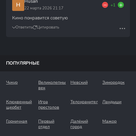
Husan
H
+1
22 марта 2026 21:17
Кино понравится советую
Ответить
Цитировать
ПОПУЛЯРНЫЕ
Чукур
Великолепный
Невский
Зимородок
век
Клюквенный
Игра
Телохранители
Ландыши
щербет
престолов
Горничная
Первый
Далёкий
Мажор
отдел
город