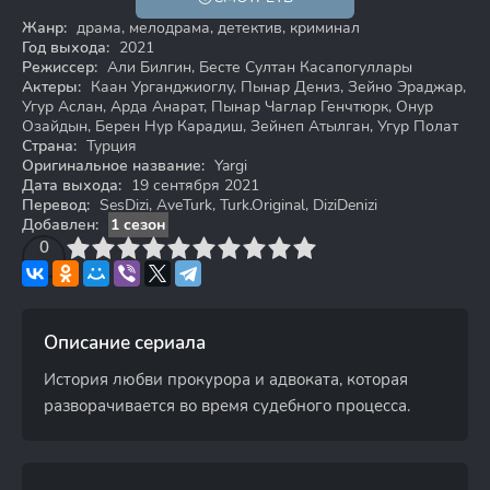
Жанр:
драма, мелодрама, детектив, криминал
Год выхода:
2021
Режиссер:
Али Билгин, Бесте Султан Касапогуллары
Актеры:
Каан Урганджиоглу, Пынар Дениз, Зейно Эраджар,
Угур Аслан, Арда Анарат, Пынар Чаглар Генчтюрк, Онур
Озайдын, Берен Нур Карадиш, Зейнеп Атылган, Угур Полат
Страна:
Турция
Оригинальное название:
Yargi
Дата выхода:
19 сентября 2021
Перевод:
SesDizi, AveTurk, Turk.Original, DiziDenizi
Добавлен:
1 сезон
3
4
0
5
6
7
8
9
10
Описание сериала
История любви прокурора и адвоката, которая
разворачивается во время судебного процесса.