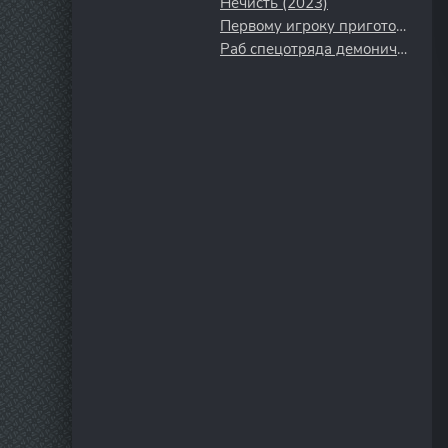
Нечисть (2023)
Первому игроку приготовиться (2018)
Раб спецотряда демонического города (2024)