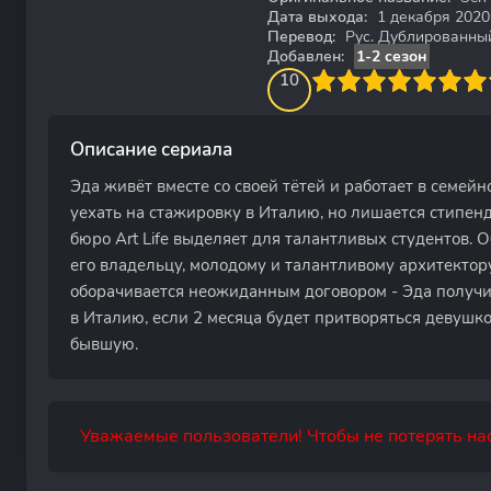
Дата выхода:
1 декабря 2020
Перевод:
Рус. Дублированны
Добавлен:
1-2 сезон
100
1
2
3
4
10
5
6
7
8
9
10
Описание сериала
Эда живёт вместе со своей тётей и работает в семей
уехать на стажировку в Италию, но лишается стипен
бюро Art Life выделяет для талантливых студентов. 
его владельцу, молодому и талантливому архитектору
оборачивается неожиданным договором - Эда получ
в Италию, если 2 месяца будет притворяться девушко
бывшую.
Уважаемые пользователи! Чтобы не потерять нас