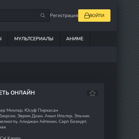
Регистрация
ВОЙТИ
Ы
МУЛЬТСЕРИАЛЫ
АНИМЕ
РЕТЬ ОНЛАЙН
дер Михлар, Юсуф Пирхасан
Бюрсин, Эврим Доан, Аныл Ильтер, Эльчин
лиоглу, Алиджан Айтекин, Сарп Бозкурт,
нак
Çal Kapımı