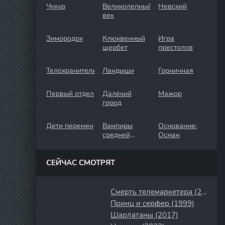
Чукур
Великолепный
Невский
век
Зимородок
Клюквенный
Игра
щербет
престолов
Телохранители
Ландыши
Горничная
Первый отдел
Далёкий
Мажор
город
Дети перемен
Вампиры
Основание:
средней
Осман
полосы
СЕЙЧАС СМОТРЯТ
Смерть телемаркетера (2020)
Принц и серфер (1999)
Шарлатаны (2017)