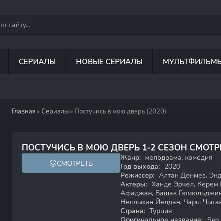
СЕРИАЛЫ
НОВЫЕ СЕРИАЛЫ
МУЛЬТФИЛЬМ
Главная
»
Сериалы
» Постучись в мою дверь (2020)
8.1
7.3
ПОСТУЧИСЬ В МОЮ ДВЕРЬ 1-2 СЕЗОН СМОТ
Жанр:
мелодрама, комедия
СМОТРЕТЬ
18+
Год выхода:
2020
Режиссер:
Алтан Дёнмез, Эн
Актеры:
Ханде Эрчел, Керем 
Афаджан, Башак Гюмюльджине
Неслыхан Йелдан, Чары Чыта
Страна:
Турция
Оригинальное название:
Sen 