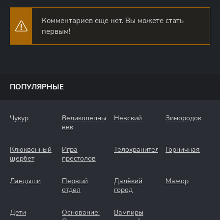
Комментариев еще нет. Вы можете стать
первым!
ПОПУЛЯРНЫЕ
Чукур
Великолепный
Невский
Зимородок
век
Клюквенный
Игра
Телохранители
Горничная
щербет
престолов
Ландыши
Первый
Далёкий
Мажор
отдел
город
Дети
Основание:
Вампиры