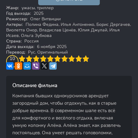
18+
Жанр:
ужасы, триллер
Год выхода:
2025
Режиссер:
Олег Витвицки
Актеры:
Полина Федина, Илья Антоненко, Борис Дергачев,
Виолетта Онор, Владислав Ценёв, Юлия Джулай, Илья
Исаев, Ольга Зубкова
Страна:
Россия
Дата выхода:
6 ноября 2025
Перевод:
Рус. Оригинальный
3
4
10
5
6
7
8
9
10
Описание фильма
Компания бывших однокурсников арендует
загородный дом, чтобы отдохнуть, как в старые
добрые времена. В современном шале есть всё
для комфортного и весёлого отдыха, включая
умную колонку Алёна. Алёна знает, как развлечь
постояльцев. Она умеет решать головоломки,