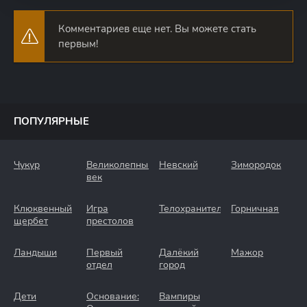
Комментариев еще нет. Вы можете стать
первым!
ПОПУЛЯРНЫЕ
Чукур
Великолепный
Невский
Зимородок
век
Клюквенный
Игра
Телохранители
Горничная
щербет
престолов
Ландыши
Первый
Далёкий
Мажор
отдел
город
Дети
Основание:
Вампиры