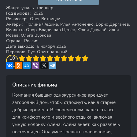
18+
Жанр:
ужасы, триллер
Год выхода:
2025
Режиссер:
Олег Витвицки
Актеры:
Полина Федина, Илья Антоненко, Борис Дергачев,
Виолетта Онор, Владислав Ценёв, Юлия Джулай, Илья
Исаев, Ольга Зубкова
Страна:
Россия
Дата выхода:
6 ноября 2025
Перевод:
Рус. Оригинальный
3
4
10
5
6
7
8
9
10
Описание фильма
Компания бывших однокурсников арендует
загородный дом, чтобы отдохнуть, как в старые
добрые времена. В современном шале есть всё
для комфортного и весёлого отдыха, включая
умную колонку Алёна. Алёна знает, как развлечь
постояльцев. Она умеет решать головоломки,