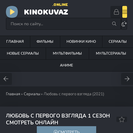
.ONLINE
KINOKUVAZ
ГЛАВНАЯ
ФИЛЬМЫ
НОВИНКИ КИНО
СЕРИАЛЫ
НОВЫЕ СЕРИАЛЫ
МУЛЬТФИЛЬМЫ
МУЛЬТСЕРИАЛЫ
АНИМЕ
Главная
»
Сериалы
» Любовь с первого взгляда (2021)
ЛЮБОВЬ С ПЕРВОГО ВЗГЛЯДА 1 СЕЗОН
8.0
7.7
СМОТРЕТЬ ОНЛАЙН
СМОТРЕТЬ