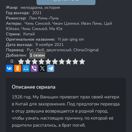
Жанр:
мелодрама, история
Год выхода:
2021
Режиссер:
Лам Кинь-Лунь
Актеры:
Чэнь Синсюй, Чжан Цзинъи, Ивэн Линь, Цай
Юйхан, Чэнь Синьюй, Ма Юэ
Страна:
Китай
Оригинальное название:
Yi jian qing xin
Дата выхода:
9 ноября 2021
Перевод:
Рус. Люб. двухголосый, China.Original
Добавлен:
1 сезон
3
4
0
5
6
7
8
9
10
Описание сериала
1926 год. Му Ваньцин привозит прах своей матери
в Китай для захоронения. Под предлогом переезда
к отцу девушка возвращается в родной город,
чтобы узнать настоящую причину, по которой её
родители расстались, а брат погиб.