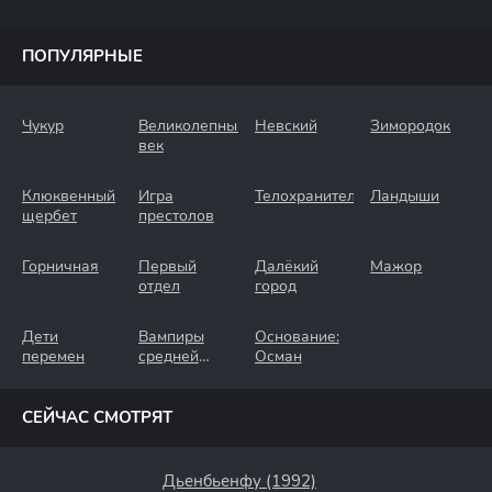
ПОПУЛЯРНЫЕ
Чукур
Великолепный
Невский
Зимородок
век
Клюквенный
Игра
Телохранители
Ландыши
щербет
престолов
Горничная
Первый
Далёкий
Мажор
отдел
город
Дети
Вампиры
Основание:
перемен
средней
Осман
полосы
СЕЙЧАС СМОТРЯТ
Дьенбьенфу (1992)