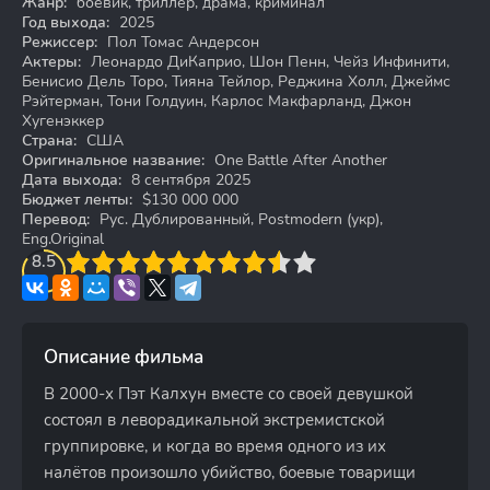
Жанр:
боевик, триллер, драма, криминал
Год выхода:
2025
Режиссер:
Пол Томас Андерсон
Актеры:
Леонардо ДиКаприо, Шон Пенн, Чейз Инфинити,
Бенисио Дель Торо, Тияна Тейлор, Реджина Холл, Джеймс
Рэйтерман, Тони Голдуин, Карлос Макфарланд, Джон
Хугенэккер
Страна:
США
Оригинальное название:
One Battle After Another
Дата выхода:
8 сентября 2025
Бюджет ленты:
$130 000 000
Перевод:
Рус. Дублированный, Postmodern (укр),
Eng.Original
3
8.5
4
5
6
7
8
9
10
Описание фильма
В 2000-х Пэт Калхун вместе со своей девушкой
состоял в леворадикальной экстремистской
группировке, и когда во время одного из их
налётов произошло убийство, боевые товарищи