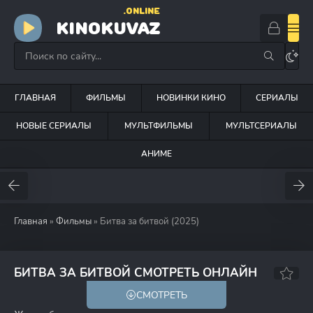
.ONLINE
KINOKUVAZ
ГЛАВНАЯ
ФИЛЬМЫ
НОВИНКИ КИНО
СЕРИАЛЫ
НОВЫЕ СЕРИАЛЫ
МУЛЬТФИЛЬМЫ
МУЛЬТСЕРИАЛЫ
АНИМЕ
Главная
»
Фильмы
» Битва за битвой (2025)
7.1
80
БИТВА ЗА БИТВОЙ СМОТРЕТЬ ОНЛАЙН
СМОТРЕТЬ
18+