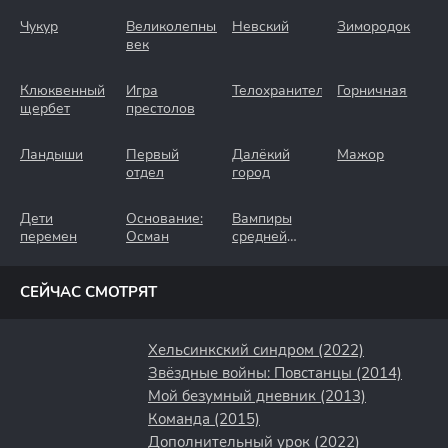
Чукур
Великолепный
Невский
Зимородок
век
Клюквенный
Игра
Телохранители
Горничная
щербет
престолов
Ландыши
Первый
Далёкий
Мажор
отдел
город
Дети
Основание:
Вампиры
перемен
Осман
средней
полосы
СЕЙЧАС СМОТРЯТ
Хельсинкский синдром (2022)
Звёздные войны: Повстанцы (2014)
Мой безумный дневник (2013)
Команда (2015)
Дополнительный урок (2022)