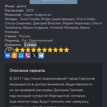
18+
Жанр:
драма
Год выхода:
2023
Режиссер:
Сарик Андреасян
Актеры:
Анна Глаубэ, Игорь Царегородцев, Ольга Кабо,
Ольга Смирнова, Дмитрий Власкин, Мария Миронова, Ольга
Тумайкина, Вадим Андреев, Алексей Макаров, Ирина
Климова
Страна:
Россия
Перевод:
Рус. Оригинальный
Добавлен:
1 сезон
3
4
10
5
6
7
8
9
10
Описание сериала
В 2017 году тихий подмосковный город Серпухов
оказывается в центре внимания общественности
из-за кровавой расправы Дмитрия Грачева
над молодой супругой Маргаритой, которую
еще многие годы будут помнить как «девушку,