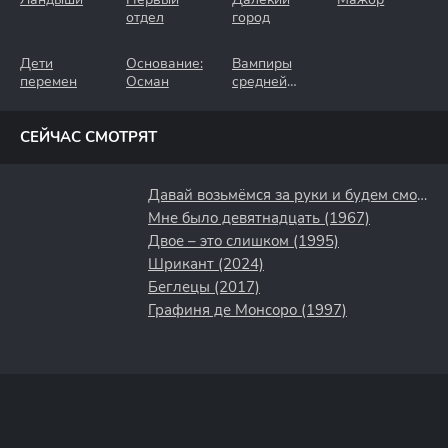
отдел
город
Дети
Основание:
Вампиры
перемен
Осман
средней
полосы
СЕЙЧАС СМОТРЯТ
Давай возьмёмся за руки и будем смотреть на закат (2018)
Мне было девятнадцать (1967)
Двое – это слишком (1995)
Шрикант (2024)
Беглецы (2017)
Графиня де Монсоро (1997)