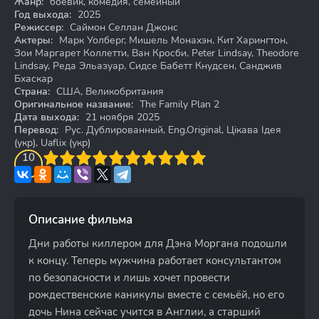
Жанр:
боевик, комедия, семейный
Год выхода:
2025
Режиссер:
Саймон Селлан Джонс
Актеры:
Марк Уолберг, Мишель Монахэн, Кит Харингтон,
Зои Маргарет Коллетти, Ван Кросби, Peter Lindsay, Theodore
Lindsay, Реда Эльазуар, Сидсе Бабетт Кнудсен, Санджив
Бхаскар
Страна:
США, Великобритания
Оригинальное название:
The Family Plan 2
Дата выхода:
21 ноября 2025
Перевод:
Рус. Дублированный, Eng.Original, Цікава Ідея
(укр), Uaflix (укр)
3
4
10
5
6
7
8
9
10
Описание фильма
Дни работы киллером для Дэна Моргана подошли
к концу. Теперь мужчина работает консультантом
по безопасности и лишь хочет провести
рождественские каникулы вместе с семьёй, но его
дочь Нина сейчас учится в Англии, а старший