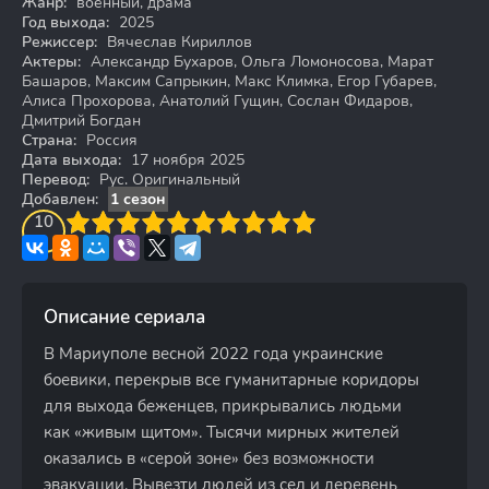
Жанр:
военный, драма
Год выхода:
2025
Режиссер:
Вячеслав Кириллов
Актеры:
Александр Бухаров, Ольга Ломоносова, Марат
Башаров, Максим Сапрыкин, Макс Климка, Егор Губарев,
Алиса Прохорова, Анатолий Гущин, Сослан Фидаров,
Дмитрий Богдан
Страна:
Россия
Дата выхода:
17 ноября 2025
Перевод:
Рус. Оригинальный
Добавлен:
1 сезон
3
4
10
5
6
7
8
9
10
Описание сериала
В Мариуполе весной 2022 года украинские
боевики, перекрыв все гуманитарные коридоры
для выхода беженцев, прикрывались людьми
как «живым щитом». Тысячи мирных жителей
оказались в «серой зоне» без возможности
эвакуации. Вывезти людей из сел и деревень