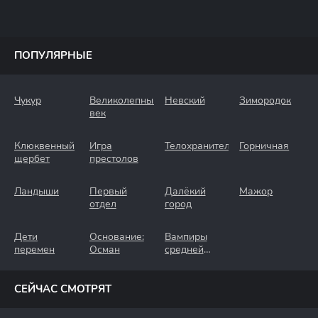
ПОПУЛЯРНЫЕ
Чукур
Великолепный
Невский
Зимородок
век
Клюквенный
Игра
Телохранители
Горничная
щербет
престолов
Ландыши
Первый
Далёкий
Мажор
отдел
город
Дети
Основание:
Вампиры
перемен
Осман
средней
полосы
СЕЙЧАС СМОТРЯТ