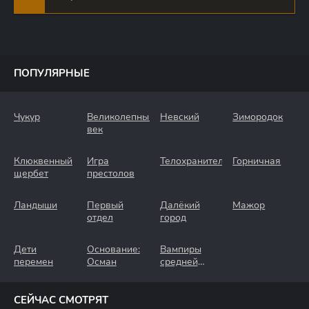
ПОПУЛЯРНЫЕ
Чукур
Великолепный
Невский
Зимородок
век
Клюквенный
Игра
Телохранители
Горничная
щербет
престолов
Ландыши
Первый
Далёкий
Мажор
отдел
город
Дети
Основание:
Вампиры
перемен
Осман
средней
полосы
СЕЙЧАС СМОТРЯТ