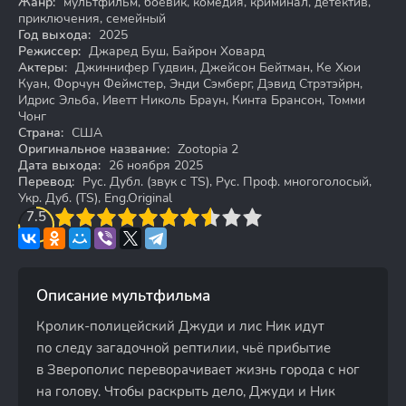
Жанр:
мультфильм, боевик, комедия, криминал, детектив,
приключения, семейный
Год выхода:
2025
Режиссер:
Джаред Буш, Байрон Ховард
Актеры:
Джиннифер Гудвин, Джейсон Бейтман, Ке Хюи
Куан, Форчун Феймстер, Энди Сэмберг, Дэвид Стрэтэйрн,
Идрис Эльба, Иветт Николь Браун, Кинта Брансон, Томми
Чонг
Страна:
США
Оригинальное название:
Zootopia 2
Дата выхода:
26 ноября 2025
Перевод:
Рус. Дубл. (звук с TS), Рус. Проф. многоголосый,
Укр. Дуб. (TS), Eng.Original
3
7.5
4
5
6
7
8
9
10
Описание мультфильма
Кролик-полицейский Джуди и лис Ник идут
по следу загадочной рептилии, чьё прибытие
в Зверополис переворачивает жизнь города с ног
на голову. Чтобы раскрыть дело, Джуди и Ник