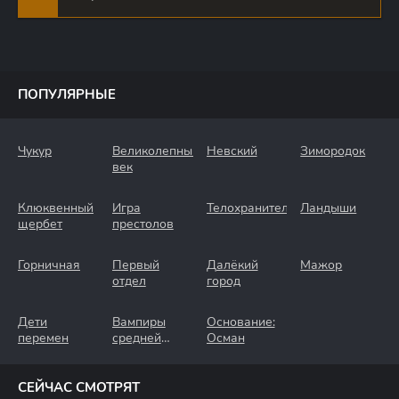
ПОПУЛЯРНЫЕ
Чукур
Великолепный
Невский
Зимородок
век
Клюквенный
Игра
Телохранители
Ландыши
щербет
престолов
Горничная
Первый
Далёкий
Мажор
отдел
город
Дети
Вампиры
Основание:
перемен
средней
Осман
полосы
СЕЙЧАС СМОТРЯТ