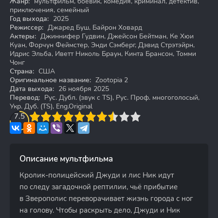
Жанр:
мультфильм, боевик, комедия, криминал, детектив,
приключения, семейный
Год выхода:
2025
Режиссер:
Джаред Буш, Байрон Ховард
Актеры:
Джиннифер Гудвин, Джейсон Бейтман, Ке Хюи
Куан, Форчун Феймстер, Энди Сэмберг, Дэвид Стрэтэйрн,
Идрис Эльба, Иветт Николь Браун, Кинта Брансон, Томми
Чонг
Страна:
США
Оригинальное название:
Zootopia 2
Дата выхода:
26 ноября 2025
Перевод:
Рус. Дубл. (звук с TS), Рус. Проф. многоголосый,
Укр. Дуб. (TS), Eng.Original
3
7.5
4
5
6
7
8
9
10
Описание мультфильма
Кролик-полицейский Джуди и лис Ник идут
по следу загадочной рептилии, чьё прибытие
в Зверополис переворачивает жизнь города с ног
на голову. Чтобы раскрыть дело, Джуди и Ник