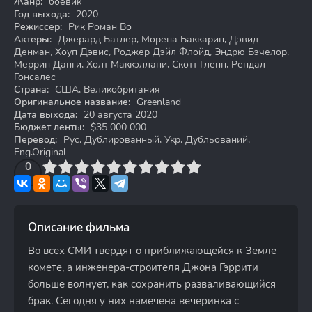
Жанр:
боевик
Год выхода:
2020
Режиссер:
Рик Роман Во
Актеры:
Джерард Батлер, Морена Баккарин, Дэвид
Денман, Хоуп Дэвис, Роджер Дэйл Флойд, Эндрю Бэчелор,
Меррин Данги, Холт Маккэллани, Скотт Гленн, Рендал
Гонсалес
Страна:
США, Великобритания
Оригинальное название:
Greenland
Дата выхода:
20 августа 2020
Бюджет ленты:
$35 000 000
Перевод:
Рус. Дублированный, Укр. Дубльований,
Eng.Original
3
4
0
5
6
7
8
9
10
Описание фильма
Во всех СМИ твердят о приближающейся к Земле
комете, а инженера-строителя Джона Гэррити
больше волнует, как сохранить разваливающийся
брак. Сегодня у них намечена вечеринка с