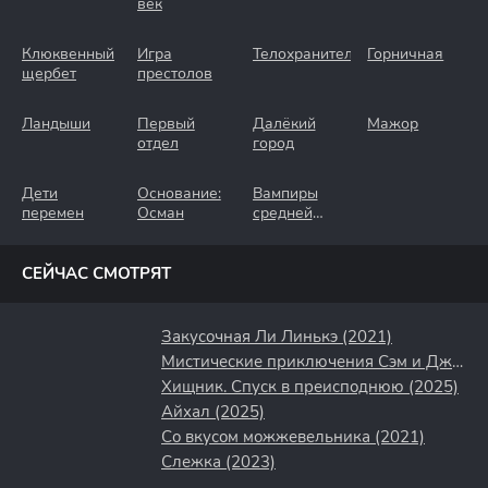
век
Клюквенный
Игра
Телохранители
Горничная
щербет
престолов
Ландыши
Первый
Далёкий
Мажор
отдел
город
Дети
Основание:
Вампиры
перемен
Осман
средней
полосы
СЕЙЧАС СМОТРЯТ
Закусочная Ли Линькэ (2021)
Мистические приключения Сэм и Джейд (2022)
Хищник. Спуск в преисподнюю (2025)
Айхал (2025)
Со вкусом можжевельника (2021)
Слежка (2023)